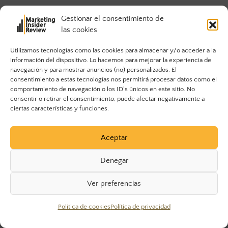
Gestionar el consentimiento de
ACTUALIDAD
las cookies
Utilizamos tecnologías como las cookies para almacenar y/o acceder a la
información del dispositivo. Lo hacemos para mejorar la experiencia de
navegación y para mostrar anuncios (no) personalizados. El
consentimiento a estas tecnologías nos permitirá procesar datos como el
comportamiento de navegación o los ID's únicos en este sitio. No
consentir o retirar el consentimiento, puede afectar negativamente a
ciertas características y funciones.
9 marcas que realizan con éxito la
RSC a nivel mundial
Aceptar
Los ciudadanos de la generación Millennial quieren ver más
Denegar
Responsabilidad Social Corporativa (RSC) en las empresas. Y
hay marcas que realizan con éxito la RSC a nivel mundial.
Ver preferencias
Política de cookies
Política de privacidad