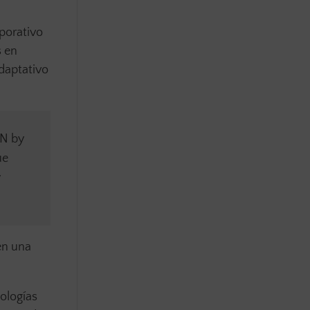
rporativo
s en
adaptativo
ON by
ue
y
en una
ologías