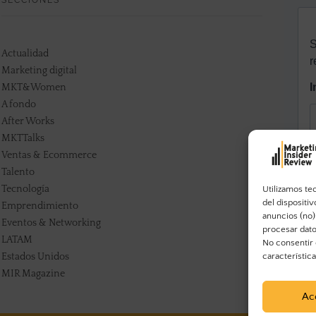
SECCIONES
Actualidad
Marketing digital
MKT&Women
A fondo
After Works
MKTTalks
Ventas & Ecommerce
Talento
Tecnología
Utilizamos te
del dispositi
Emprendimiento
anuncios (no)
Eventos & Networking
procesar dato
LATAM
No consentir 
Estados Unidos
característic
MIR Magazine
Ac