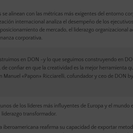
s se alinean con las métricas más exigentes del entorno co
ación internacional analiza el desempeño de los ejecutivo
l posicionamiento de mercado, el liderazgo organizacional 
rnanza corporativa.
onstruimos en DON -y lo que seguimos construyendo en D
 de confiar en que la creatividad es la mejor herramienta q
uan Manuel «Papon» Ricciarelli, cofundador y ceo de DON b
gunos de los líderes más influyentes de Europa y el mundo 
l liderazgo transformador.
ria iberoamericana reafirma su capacidad de exportar metod