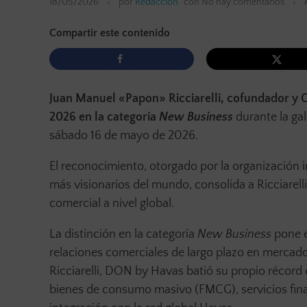
18/05/2026
por
Redacción
con
No hay comentarios
Compartir este contenido
Juan Manuel «Papon» Ricciarelli, cofundador y 
2026 en la categoría
New Business
durante la ga
sábado 16 de mayo de 2026.
El reconocimiento, otorgado por la organización i
más visionarios del mundo, consolida a Ricciarelli
comercial a nivel global.
La distinción en la categoría
New Business
pone e
relaciones comerciales de largo plazo en mercados
Ricciarelli, DON by Havas batió su propio récord
bienes de consumo masivo (FMCG), servicios fina