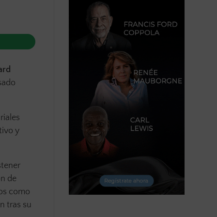
ard
asado
riales
tivo y
stener
ón de
cos como
n tras su