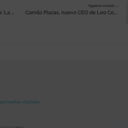
Siguiente entrada
Calvo estrena la nueva campaña ‘La policía del sabor’, protagonizada por el actor Paco Tous como embajador de marca
Camilo Plazas, nuevo CEO de Leo Constellation México y Head of Publicis Production México
.es/medios-digitales