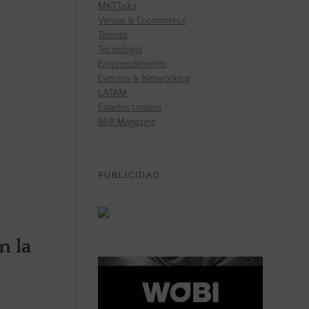
MKTTalks
Ventas & Ecommerce
Talento
Tecnología
Emprendimiento
Eventos & Networking
LATAM
Estados Unidos
MIR Magazine
PUBLICIDAD
n la