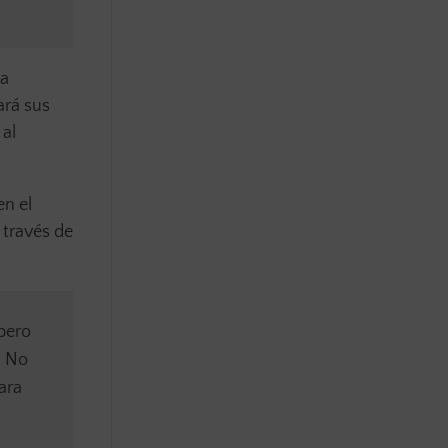
ha
ará sus
 al
en el
 través de
 pero
. No
ara