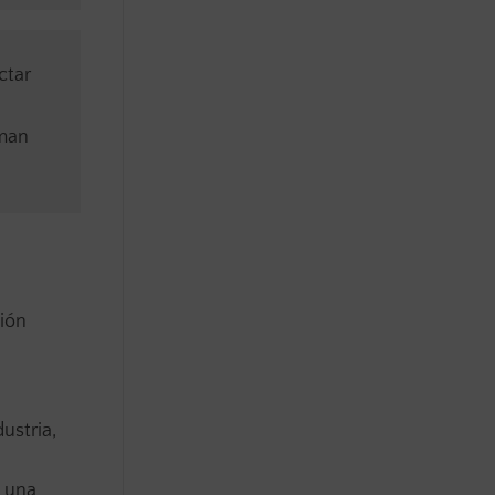
ctar
rman
ción
ustria,
ó una