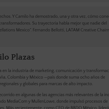
echos. Y Camilo ha demostrado, una y otra vez, cómo cone
 transformadores. Su trayectoria habla mejor que nadie del
ellations Mexico”. Fernando Bellotti, LATAM Creative Chai
ilo Plazas
 en la industria de marketing, comunicación y transforma
España, Colombia y México —país donde suma ocho años de
regionales y globales para marcas de alto impacto.
recorrido en algunas de las agencias más relevantes de la ind
uyendo MediaCom y MullenLowe, donde impulsó procesos de
dades. Más recientemente, como CEO de BBDO México, lider