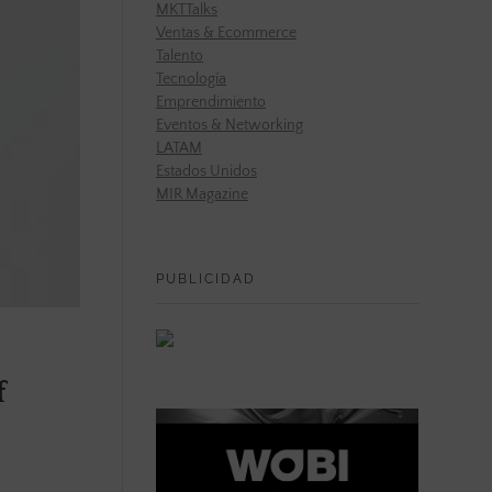
MKTTalks
Ventas & Ecommerce
Talento
Tecnología
Emprendimiento
Eventos & Networking
LATAM
Estados Unidos
MIR Magazine
PUBLICIDAD
f