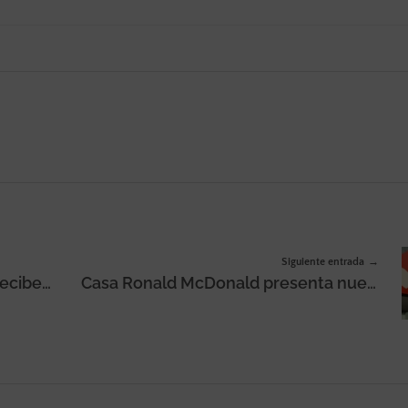
Siguiente entrada
Juan Manuel ‘Papon’ Ricciarelli recibe el Best CEO Award 2026 en la categoría New Business
Casa Ronald McDonald presenta nueva imagen visual y verbal en España, incluyendo cambio de nombre y logo