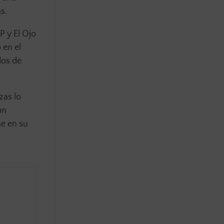
s.
P y El Ojo
 en el
dos de
zas lo
un
se en su