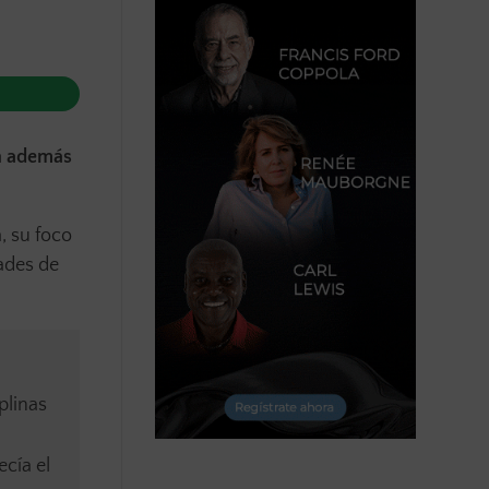
en además
, su foco
dades de
plinas
ecía el