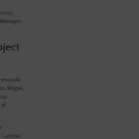
 cinco
 Manager,
ject
icenciada
ón, Magalí
oup,
 el
e
e Cuentas