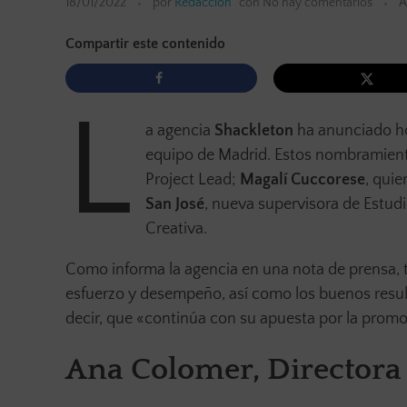
18/01/2022
por
Redacción
con
No hay comentarios
A
Compartir este contenido
L
a agencia
Shackleton
ha anunciado ho
equipo de Madrid. Estos nombramient
Project Lead;
Magalí Cuccorese
, qui
San José
, nueva supervisora de Estudi
Creativa.
Como informa la agencia en una nota de prensa,
esfuerzo y desempeño, así como los buenos resulta
decir, que «continúa con su
apuesta por la promoc
Ana Colomer, Directora 