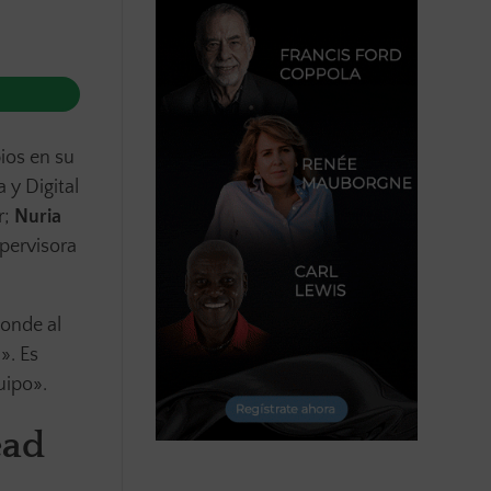
ios en su
y Digital
r;
Nuria
pervisora
onde al
». Es
uipo».
ead