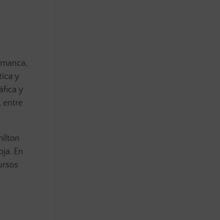
lamanca,
tica y
fica y
, entre
milton
ja. En
ursos