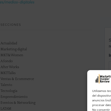
.es/medios-digitales
SECCIONES
Actualidad
Marketing digital
MKT&Women
A fondo
After Works
MKTTalks
Ventas & Ecommerce
Talento
Tecnología
Utilizamos te
del dispositi
Emprendimiento
anuncios (no)
Eventos & Networking
procesar dato
LATAM
No consentir 