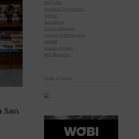
MKTTalks
Ventas & Ecommerce
Talento
Tecnología
Emprendimiento
Eventos & Networking
LATAM
Estados Unidos
MIR Magazine
PUBLICIDAD
a San