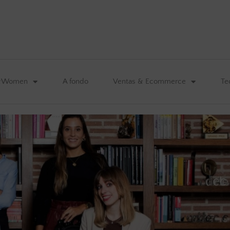
&Women
A fondo
Ventas & Ecommerce
Te