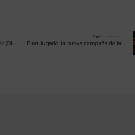
Siguiente entrada
TRUE incorpora a Rubén Sánchez (Director Creativo) y José Arroyo (Director Creativo Asociado)
Bien Jugado, la nueva campaña de la ONCE para reforzar su posicionamiento