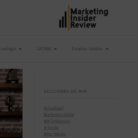
cnología
LATAM
Estados Unidos
SECCIONES DE MIR
Actualidad
Marketing digital
MKT&Women
A fondo
After Works