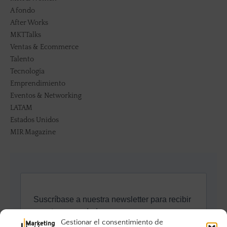
A fondo
After Works
MKTTalks
Ventas & Ecommerce
Talento
Tecnología
Emprendimiento
Eventos & Networking
LATAM
Estados Unidos
MIR Magazine
Gestionar el consentimiento de