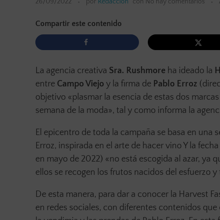
26/09/2022
por
Redacción
con
No hay comentarios
Compartir este contenido
La agencia creativa
Sra. Rushmore
ha ideado la
H
entre
Campo Viejo
y la firma de
Pablo Erroz
(dire
objetivo «plasmar la esencia de estas dos marca
semana de la moda», tal y como informa la agenc
El epicentro de toda la campaña se basa en una s
Erroz, inspirada en el arte de hacer vino Y la fe
en mayo de 2022) «no está escogida al azar, ya q
ellos se recogen los frutos nacidos del esfuerzo y
De esta manera, para dar a conocer la Harvest 
en redes sociales, con diferentes contenidos que 