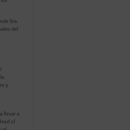
 los
nde Sra.
ales del
0
la
es y
 llevar a
Head of
y el