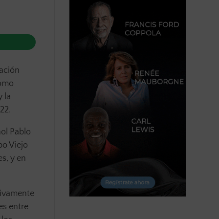
ación
como
 la
22.
ñol Pablo
po Viejo
s, y en
sivamente
es entre