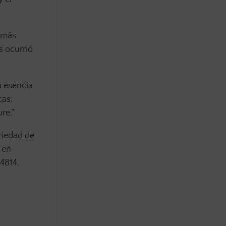
a más
s ocurrió
a esencia
cas:
ure.”
riedad de
 en
4814.