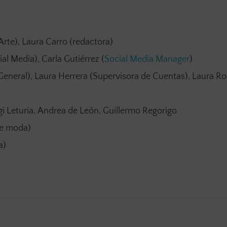
Arte), Laura Carro (redactora)
al Media), Carla Gutiérrez (
Social Media Manager
)
 General), Laura Herrera (Supervisora de Cuentas), Laura R
rgi Leturia, Andrea de León, Guillermo Regorigo
de moda)
a)