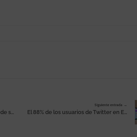
Siguiente entrada
Redbility lanza la cuarta edición de sus becas de formación intensiva en UX Research & Strategy
El 88% de los usuarios de Twitter en España están suscritos al menos a un servicio de streaming