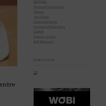
MKTTalks
Ventas & Ecommerce
Talento
Tecnología
Emprendimiento
Eventos & Networking
LATAM
Estados Unidos
MIR Magazine
PUBLICIDAD
entre