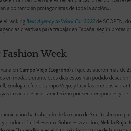
fase entran también diferentes amplificaciones por parte de
han sido también protagonistas de toda la acción».
e el ranking
Best Agency to Work For 2022
de SCOPEN, do
gencias creativas para trabajar en España, según profesion
t Fashion Week
emana en
Campo Viejo (Logroño)
al que asistieron más de 2
os en moda. Durante esos días estos han podido descubrir 
ll, Enóloga Jefe de Campo Viejo, y lucir las prendas vibrant
cuyas creaciones «se caracterizan por ser atemporales y de
municación ha trabajado de la mano de Sra. Rushmore para
s y producción del evento. Sobre esta acción,
Nélida Rojo
, 
do que “la vendimia es el hito más importante de la marca, 