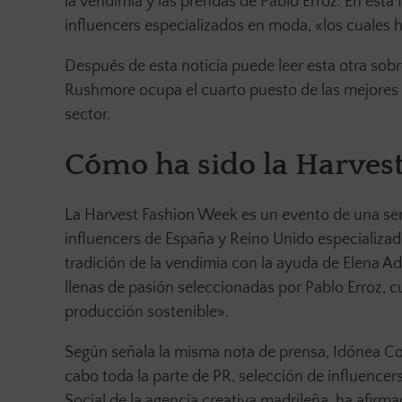
la vendimia y las prendas de Pablo Erroz. En esta 
influencers especializados en moda, «los cuales 
Después de esta noticia puede leer esta otra sobr
Rushmore ocupa el cuarto puesto de las mejores a
sector.
Cómo ha sido la Harves
La Harvest Fashion Week es un evento de una s
influencers de España y Reino Unido especializad
tradición de la vendimia con la ayuda de Elena Ade
llenas de pasión seleccionadas por Pablo Erroz, 
producción sostenible».
Según señala la misma nota de prensa, Idónea Co
cabo toda la parte de PR, selección de influencer
Social de la agencia creativa madrileña, ha afirma