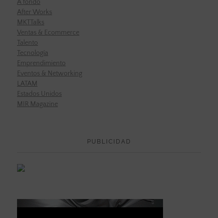
A fondo
After Works
MKTTalks
Ventas & Ecommerce
Talento
Tecnología
Emprendimiento
Eventos & Networking
LATAM
Estados Unidos
MIR Magazine
PUBLICIDAD