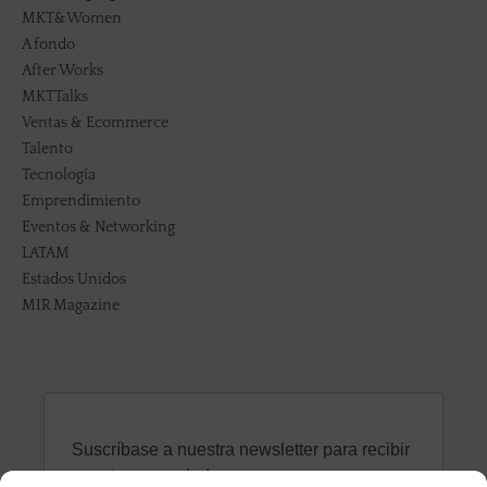
MKT&Women
A fondo
After Works
MKTTalks
Ventas & Ecommerce
Talento
Tecnología
Emprendimiento
Eventos & Networking
LATAM
Estados Unidos
MIR Magazine