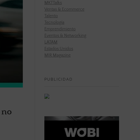
MKTTalks
Ventas & Ecommerce
Talento
Tecnología
Emprendimiento
Eventos & Networking
LATAM
Estados Unidos
MIR Magazine
PUBLICIDAD
 no