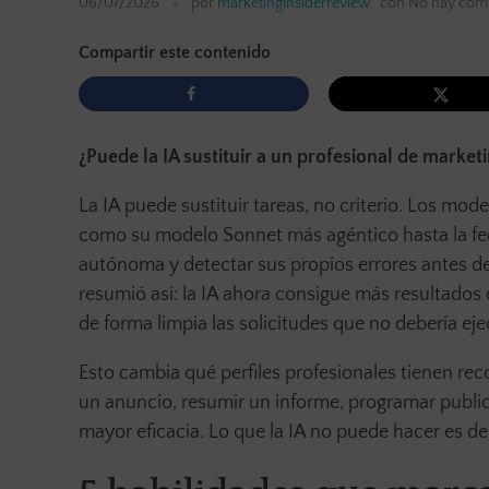
06/07/2026
por
marketinginsiderreview
con
No hay come
Compartir este contenido
¿Puede la IA sustituir a un profesional de market
La IA puede sustituir tareas, no criterio. Los mo
como su modelo Sonnet más agéntico hasta la fec
autónoma y detectar sus propios errores antes d
resumió así: la IA ahora consigue más resultado
de forma limpia las solicitudes que no debería eje
Esto cambia qué perfiles profesionales tienen rec
un anuncio, resumir un informe, programar publi
mayor eficacia. Lo que la IA no puede hacer es de