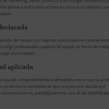
les de marketing, datos, producto y tecnología trabajando ju
aber alinear a todos esos actores en torno a un objetivo co
ituir.
 declarada
cuestión de meses, con mejoras sustanciales en razonamien
 exige profesionales capaces de ajustar su forma de traba
surge una novedad.
ad aplicada
a tasa de comportamientos indeseables menor que su pred
o no elimina la necesidad de que una persona decida qué
 automatizarse es, paradójicamente, una de las habilidade