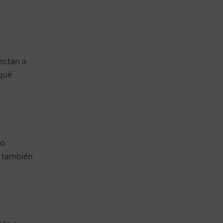
fectan a
 qué
mo
y también