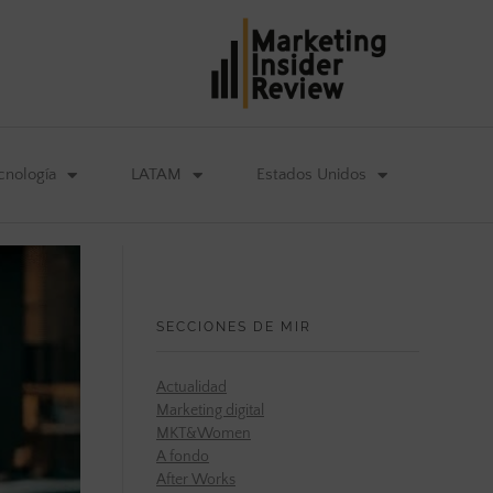
cnología
LATAM
Estados Unidos
SECCIONES DE MIR
Actualidad
Marketing digital
MKT&Women
A fondo
After Works