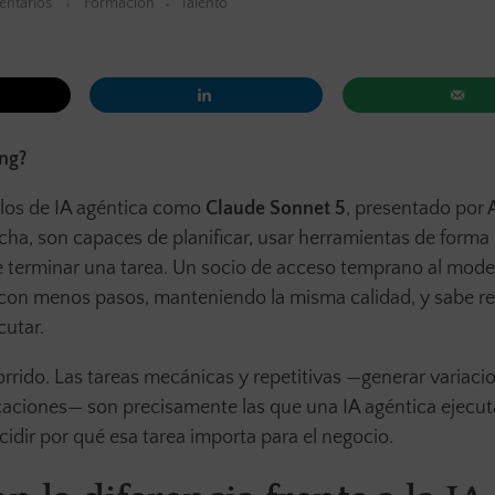
ntarios
Formación
Talento
ing?
delos de IA agéntica como
Claude Sonnet 5
, presentado por 
ha, son capaces de planificar, usar herramientas de forma
e terminar una tarea. Un socio de acceso temprano al mode
s con menos pasos, manteniendo la misma calidad, y sabe r
cutar.
orrido. Las tareas mecánicas y repetitivas —generar variaci
caciones— son precisamente las que una IA agéntica ejecu
cidir por qué esa tarea importa para el negocio.