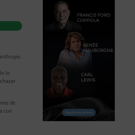
Anthropic
lo lo
echazar
ones de
ta con