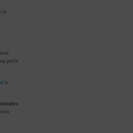
 la
asos
ma parte
ol
a
sionales:
 más