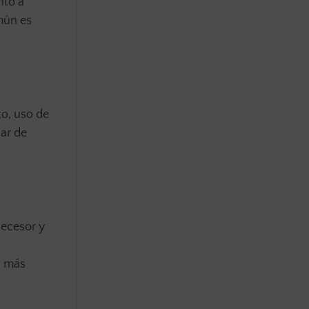
nto a
mún es
to, uso de
jar de
ecesor y
s más