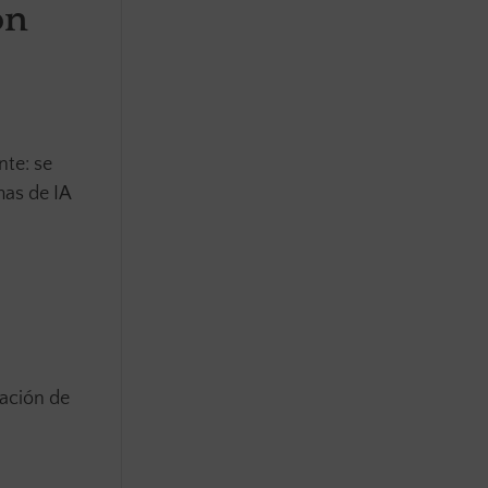
on
nte: se
mas de IA
mación de