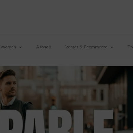
&Women
A fondo
Ventas & Ecommerce
Te