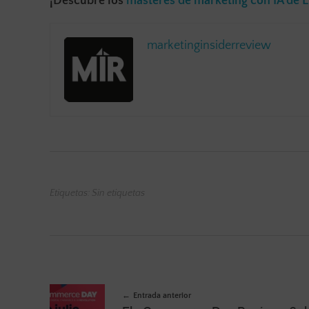
¡Descubre los
másteres de marketing con IA de 
marketinginsiderreview
Etiquetas: Sin etiquetas
Entrada anterior