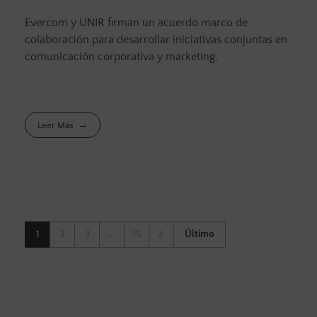
Evercom y UNIR firman un acuerdo marco de
colaboración para desarrollar iniciativas conjuntas en
comunicación corporativa y marketing.
Leer Más
1
2
3
...
15
Último