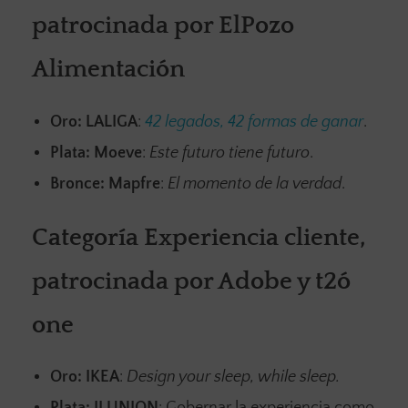
patrocinada por ElPozo
Alimentación
Oro:
LALIGA
:
42 legados, 42 formas de ganar
.
Plata:
Moeve
:
Este futuro tiene futuro
.
Bronce:
Mapfre
:
El momento de la verdad
.
Categoría Experiencia cliente,
patrocinada por Adobe y t2ó
one
Oro:
IKEA
:
Design your sleep, while sleep.
Plata:
ILUNION
: Gobernar la experiencia como