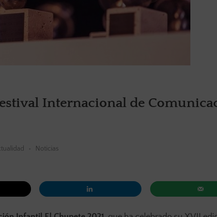
Festival Internacional de Comunica
tualidad
Noticias
ión Infantil El Chupete 2021
, que ha celebrado su XVII edi