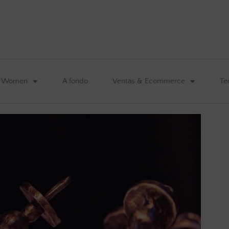
&Women
A fondo
Ventas & Ecommerce
Te