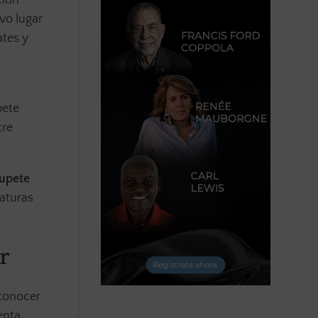
vo lugar
ates y
pete
tre
hupete
daturas
r
econocer
enta