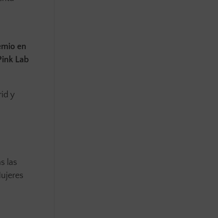
emio en
Pink Lab
id y
s las
ujeres