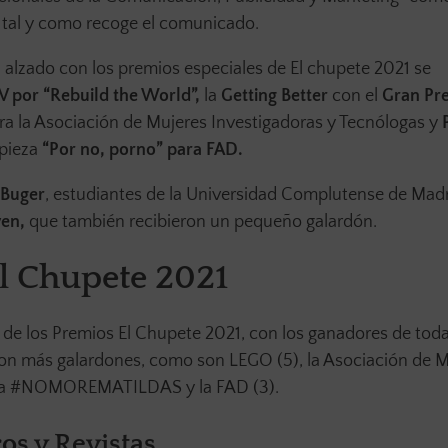
, tal y como recoge el comunicado.
 alzado con los premios especiales de El chupete 2021 se
V por “Rebuild the World”,
la
Getting Better
con el
Gran Pr
ra la Asociación de Mujeres Investigadoras y Tecnólogas y
 pieza
“Por no, porno” para FAD.
 Buger
, estudiantes de la Universidad Complutense de Madr
ven,
que también recibieron un pequeño galardón.
l Chupete 2021
e los Premios El Chupete 2021, con los ganadores de toda
on más galardones, como son LEGO (5), la Asociación de M
paña #NOMOREMATILDAS y la FAD (3).
ros y Revistas