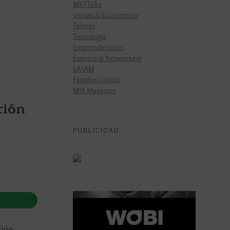
MKTTalks
Ventas & Ecommerce
Talento
Tecnología
Emprendimiento
Eventos & Networking
LATAM
Estados Unidos
MIR Magazine
ción
PUBLICIDAD
ción