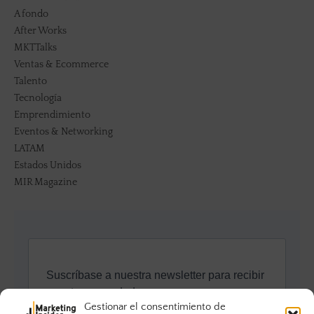
A fondo
After Works
MKTTalks
Ventas & Ecommerce
Talento
Tecnología
Emprendimiento
Eventos & Networking
LATAM
Estados Unidos
MIR Magazine
Gestionar el consentimiento de