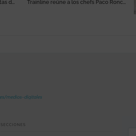
AULA 2023 acogerá las propuestas de centros de idiomas y cursos en el extranjero del 22 al 26 de marzo
Trainline reúne a los chefs Paco Roncero y a Albert Adrià en la iniciativa gastronómica ‘La Próxima Tapa’ que une Madrid y Barcelona
.es/medios-digitales
SECCIONES