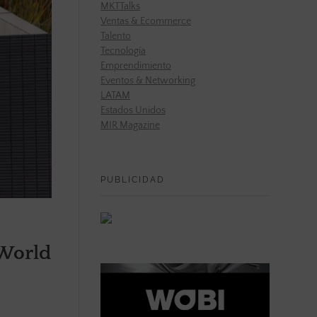
MKTTalks
Ventas & Ecommerce
Talento
Tecnología
Emprendimiento
Eventos & Networking
LATAM
Estados Unidos
MIR Magazine
PUBLICIDAD
 World