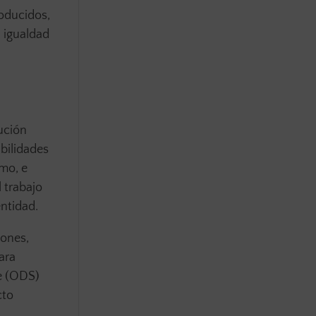
roducidos,
 igualdad
ución
abilidades
imo, e
 trabajo
ntidad.
iones,
ara
le (ODS)
cto