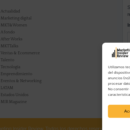
Actualidad
Marketing digital
MKT&Women
A fondo
After Works
MKTTalks
Ventas & Ecommerce
Talento
Tecnología
Utilizamos te
del dispositi
Emprendimiento
anuncios (no)
Eventos & Networking
procesar dato
LATAM
No consentir 
Estados Unidos
característic
MIR Magazine
Ac
eting Insider Review. Todos los derechos reservados.