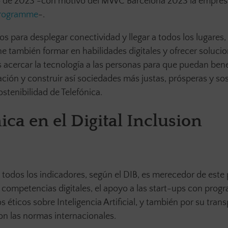
o de 2023 -con motivo del MWC Barcelona 2023 la empresa
Programme
-.
os para desplegar conectividad y llegar a todos los lugares,
e también formar en habilidades digitales y ofrecer soluci
es acercar la tecnología a las personas para que puedan bene
ación y construir así sociedades más justas, prósperas y sos
stenibilidad de Telefónica.
ca en el Digital Inclusion
 todos los indicadores, según el DIB, es merecedor de este
competencias digitales, el apoyo a las start-ups con prog
s éticos sobre Inteligencia Artificial, y también por su tran
on las normas internacionales.