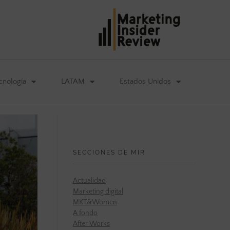
cnología
LATAM
Estados Unidos
SECCIONES DE MIR
Actualidad
Marketing digital
MKT&Women
A fondo
After Works