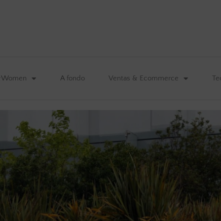
&Women
A fondo
Ventas & Ecommerce
Te