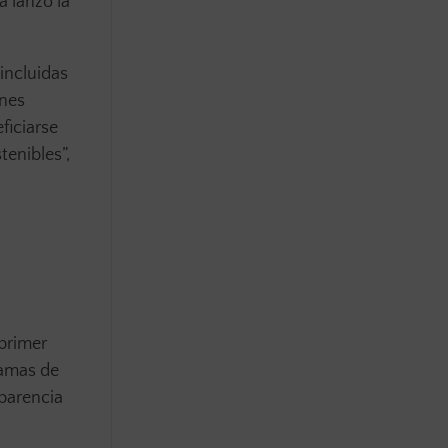
 lanzó la
 incluidas
ones
ficiarse
tenibles”,
 primer
ramas de
sparencia