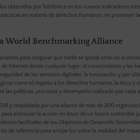
ados obtenidos por Telefónica en los nuevos indicadores int
prácticas en materia de derechos humanos; en promover la
la World Benchmarking Alliance
minantes para asegurar que nadie se quede atrás en la revol
s de Internet desde cualquier lugar; el conocimiento y las h
 seguridad de los servicios digitales, la innovación, y por últ
égicos como el respeto a los derechos humanos, la ética y el
e las políticas, procesos y desempeño realizado por cada e
018 y respaldada por una alianza de más de 200 organizac
para estimular la acción en favor de un futuro sostenible p
deroso facilitador de los Objetivos de Desarrollo Sostenib
o de referencia para arrojar luz sobre la realidad del impa