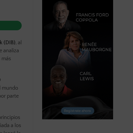
k (DIB)
, al
e analiza
s más
0
el mundo
por parte
rincipios
iada a los