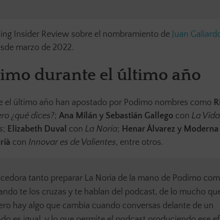
ing Insider Review sobre el nombramiento de
Juan Galiard
sde marzo de 2022.
imo durante el último año
te el último año han apostado por Podimo nombres como
R
ero ¿qué dices?
;
Ana Milán y Sebastián Gallego
con
La Vida
s
;
Elizabeth Duval
con
La Noria
;
Henar Álvarez y Moderna
rià
con
Innovar es de Valientes
, entre otros.
cedora tanto preparar La Noria de la mano de Podimo co
ndo te los cruzas y te hablan del podcast, de lo mucho que
pero hay algo que cambia cuando conversas delante de un
tado es igual, y lo que permite el podcast produciendo ese e