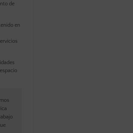
unto de
tenido en
a
ervicios
nidades
 espacio
tamos
rica
rabajo
que