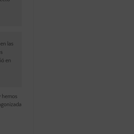
en las
es
ió en
oy hemos
tagonizada