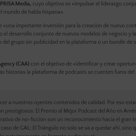
PRISA Media,
cuyo objetivo es «impulsar el liderazgo conj
el mundo de habla hispana».
 «una importante inversión para la creación de nuevo con
o el desarrollo conjunto de nuevos modelos de negocio y l
o del grupo sin publicidad en la plataforma o un bundle de s
 Agency (CAA)
con el objetivo de «identificar y crear oportu
las historias la plataforma de podcasts se cuenten fuera del
ecer a nuestros oyentes contenidos de calidad. Por eso es
an prestigiosos. El Premio al Mejor Podcast del Año en Amé
rativo de no-ficción son un reconocimiento hacia el gran t
 caso de GAL: El Triángulo no solo se va a quedar ahí, sino 