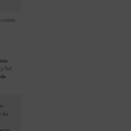
o
como
isto
 y Tal
;
 de
mo
 les
fecto