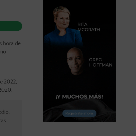
s hora de
smo
e 2022,
 2020.
dio,
ras