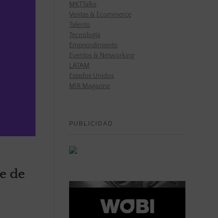
MKTTalks
Ventas & Ecommerce
Talento
Tecnología
Emprendimiento
Eventos & Networking
LATAM
Estados Unidos
MIR Magazine
PUBLICIDAD
e de