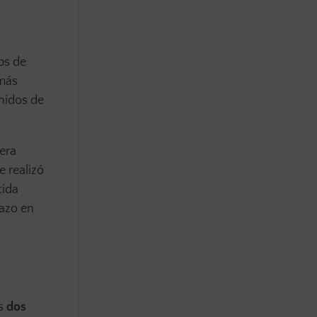
ps de
 más
nidos de
era
e realizó
cida
nazo en
es
dos