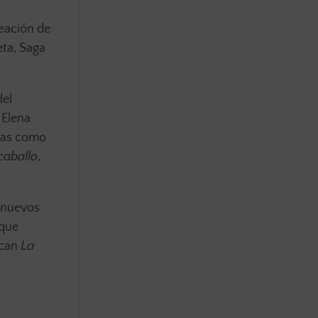
reación de
eta, Saga
del
 Elena
oras como
caballo
,
s nuevos
 que
acan
La