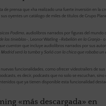
a de prensa que «ha realizado una fuerte inversión en la c
 sus oyentes un catálogo de miles de títulos de Grupo Plan
sicos Podimo
, audiolibros narrados por figuras del mundo 
e las tinieblas
-, Leonor Watling –
Rebelión en la Granja
– o
que cuentan
que incluye audiolibros narrados por sus aut
n
Madrid será la tumba
y
Soñó con la chica que robaba un 
nuevas funcionalidades, como ofrecer videotrailers de su
odcasts, es decir, podcasts que no solo se escuchan, sino
ntenidos que ya tienen disponible esta funcionalidad dest
.
aming «más descargada» en