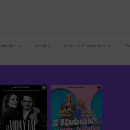
&Women
A fondo
Ventas & Ecommerce
Te