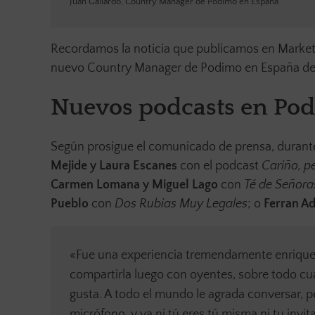
Juan Galiardo, Country Manager de Podimo en España
Recordamos la noticia que publicamos en Market
nuevo Country Manager de Podimo en España de
Nuevos podcasts en Pod
Según prosigue el comunicado de prensa, duran
Mejide y Laura Escanes
con el podcast
Cariño, p
Carmen Lomana y Miguel Lago
con
Té de Señora
Pueblo
con
Dos Rubias Muy Legales
; o
Ferran Ad
«Fue una experiencia tremendamente enrique
compartirla luego con oyentes, sobre todo cua
gusta. A todo el mundo le agrada conversar, 
micrófono, y ya ni tú eres tú misma ni tu invi