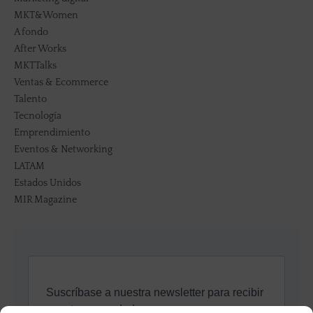
MKT&Women
A fondo
After Works
MKTTalks
Ventas & Ecommerce
Talento
Tecnología
Emprendimiento
Eventos & Networking
LATAM
Estados Unidos
MIR Magazine