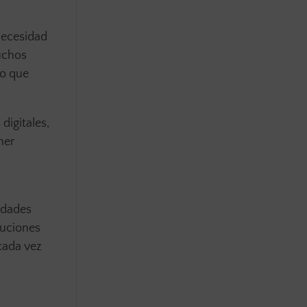
 necesidad
uchos
vo que
digitales,
ner
idades
tuciones
 cada vez