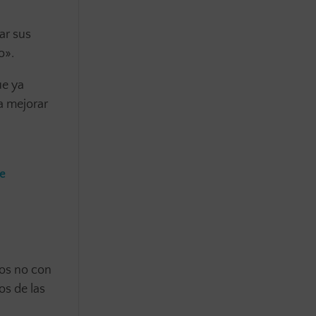
ar sus
o».
ue ya
a mejorar
e
nos no con
os de las