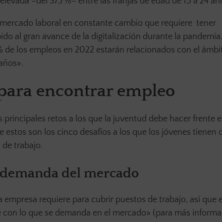
elevada –del 37,7%– entre las franjas de edad de 15 a 24 añ
n mercado laboral en constante cambio que requiere tener
do al gran avance de la digitalización durante la pandemia.
% de los empleos en 2022 estarán relacionados con el ámbit
años».
s para encontrar empleo
 principales retos a los que la juventud debe hacer frente 
e estos son los cinco desafíos a los que los jóvenes tienen 
 de trabajo.
la demanda del mercado
empresa requiere para cubrir puestos de trabajo, así que e
be con lo que se demanda en el mercado» (para más informa