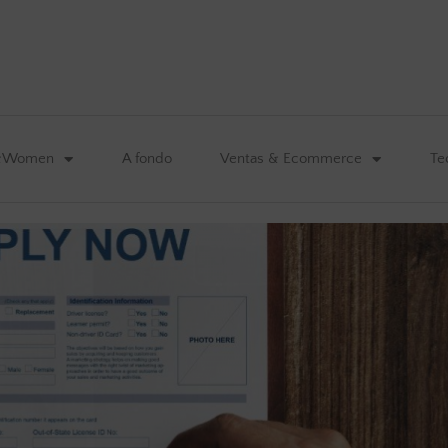
&Women
A fondo
Ventas & Ecommerce
Te