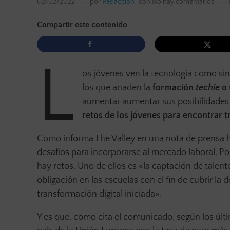
02/02/2022
por
Redacción
con
No hay comentarios
Compartir este contenido
L
os jóvenes ven la tecnología como si
los que añaden la
formación
techie
o 
aumentar aumentar sus posibilidades l
retos de los jóvenes para encontrar t
Como informa The Valley en una nota de prensa ho
desafíos para incorporarse al mercado laboral. P
hay retos. Uno de ellos es «la captación de talent
obligación en las escuelas con el fin de cubrir la 
transformación digital iniciada».
Y es que, como cita el comunicado, según los últi