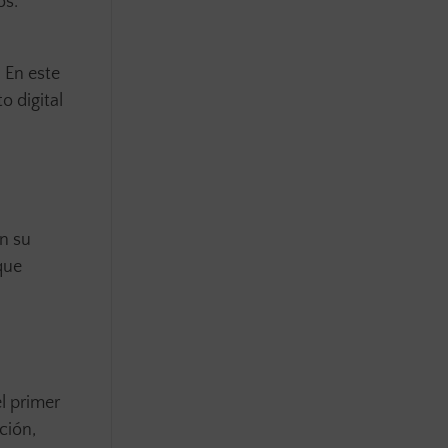
os.
 En este
o digital
en su
que
l primer
ción,