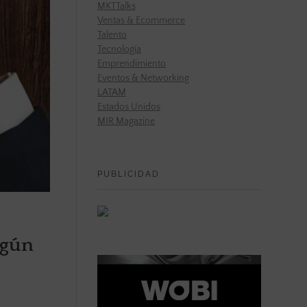
MKTTalks
Ventas & Ecommerce
Talento
Tecnología
Emprendimiento
Eventos & Networking
LATAM
Estados Unidos
MIR Magazine
PUBLICIDAD
egún