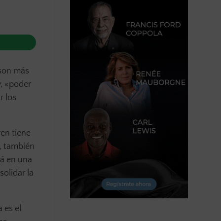
 son más
y, «poder
r los
en tiene
o, también
rá en una
solidar la
 es el