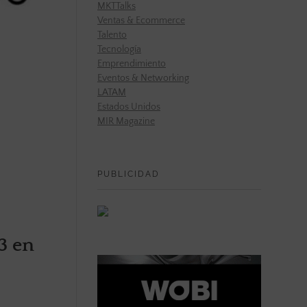
MKTTalks
Ventas & Ecommerce
Talento
Tecnología
Emprendimiento
Eventos & Networking
LATAM
Estados Unidos
MIR Magazine
PUBLICIDAD
3 en