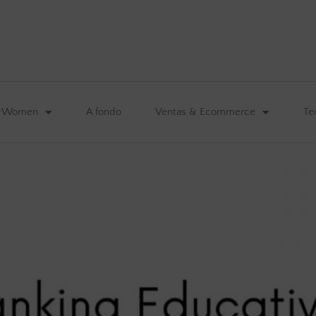
&Women
A fondo
Ventas & Ecommerce
Te