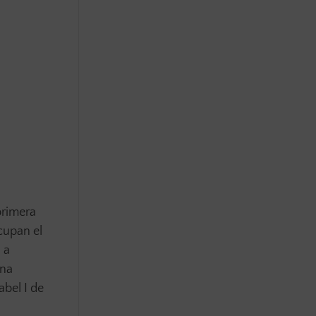
primera
cupan el
 a
ana
bel I de