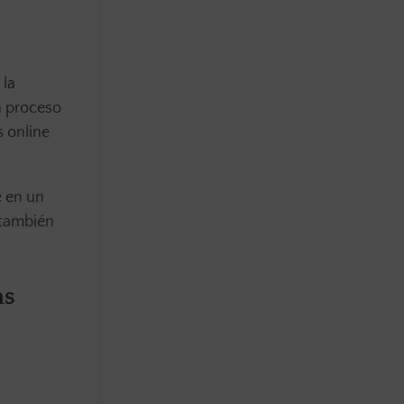
 la
n proceso
 online
 en un
 también
as