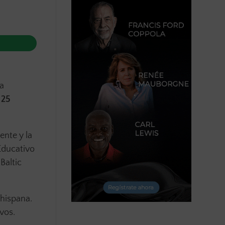
na
 25
ente y la
 Educativo
Baltic
 hispana.
ivos.