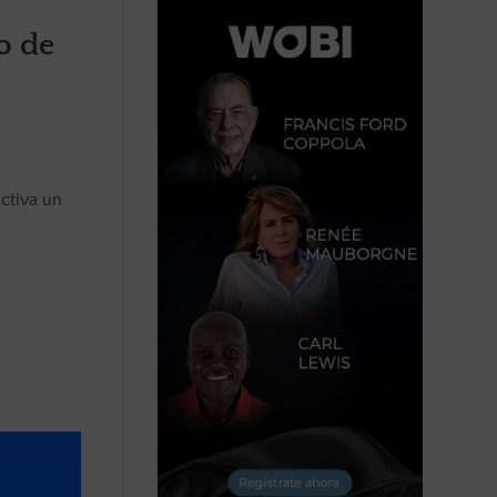
o de
activa un