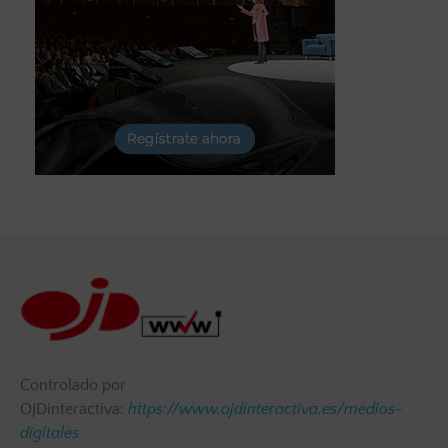
Controlado por
OJDinteractiva:
https://www.ojdinteractiva.es/medios-
digitales