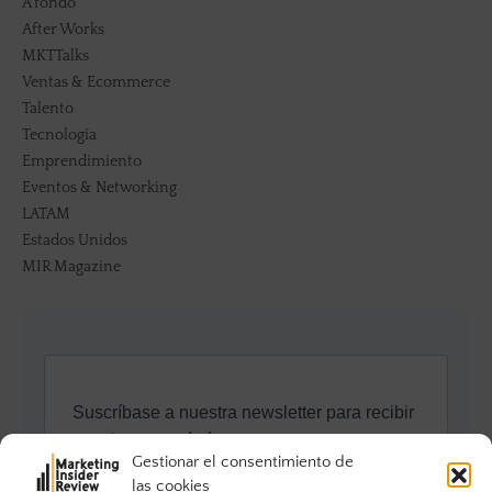
A fondo
After Works
MKTTalks
Ventas & Ecommerce
Talento
Tecnología
Emprendimiento
Eventos & Networking
LATAM
Estados Unidos
MIR Magazine
Gestionar el consentimiento de
las cookies