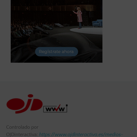
Controlado por
OJDinteractiva:
https://www.ojdinteractiva.es/medios-