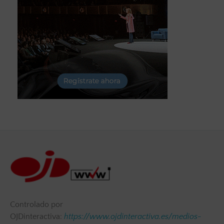
Controlado por
OJDinteractiva:
https://www.ojdinteractiva.es/medios-