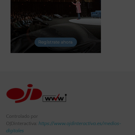
Controlado por
OJDinteractiva:
https://www.ojdinteractiva.es/medios-
digitales