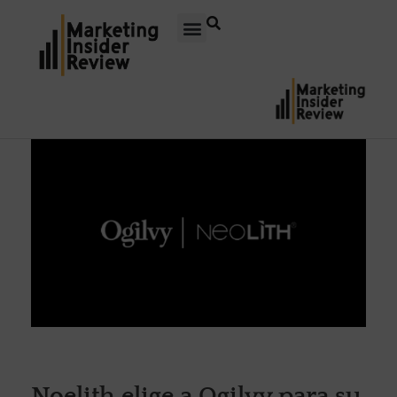
Noelith elige a Ogilvy para su