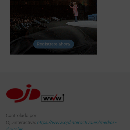
Controlado por
OJDinteractiva:
https://www.ojdinteractiva.es/medios-
digitales