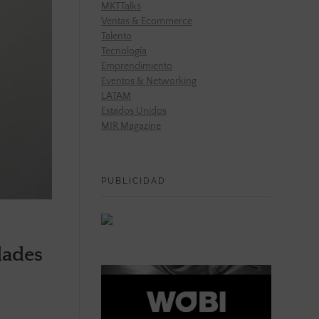
MKTTalks
Ventas & Ecommerce
Talento
Tecnología
Emprendimiento
Eventos & Networking
LATAM
Estados Unidos
MIR Magazine
PUBLICIDAD
dades