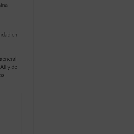
niña
uidad en
 general
All y de
os