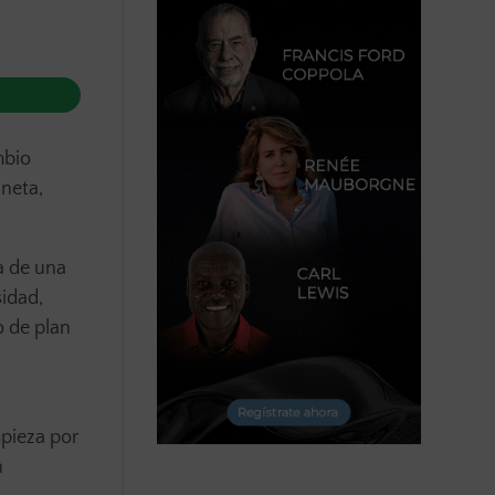
mbio
aneta,
a de una
sidad,
o de plan
mpieza por
n