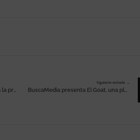
Siguiente entrada
MediaPlus Equmedia gestionará la presencia digital de la Fábrica Nacional de Moneda y Timbre – Real Casa de la Moneda
BuscaMedia presenta El Goat, una plataforma especializada en análisis deportivo