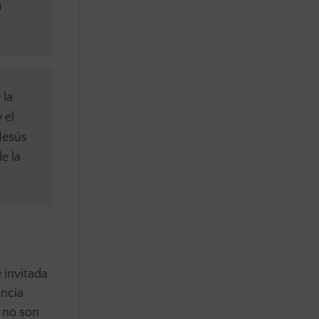
n
 la
 el
Jesús
e la
 invitada
encia
n no son