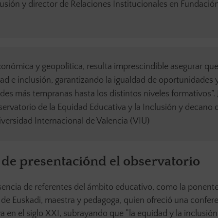
lusión y director de Relaciones Institucionales en Fundació
onómica y geopolítica, resulta imprescindible asegurar que
ad e inclusión, garantizando la igualdad de oportunidades y
des más tempranas hasta los distintos niveles formativos”. 
ervatorio de la Equidad Educativa y la Inclusión y decano d
iversidad Internacional de Valencia (VIU)
 de presentaciónd el observatorio
esencia de referentes del ámbito educativo, como la ponente
r de Euskadi, maestra y pedagoga, quien ofreció una confer
a en el siglo XXI, subrayando que “la equidad y la inclusió