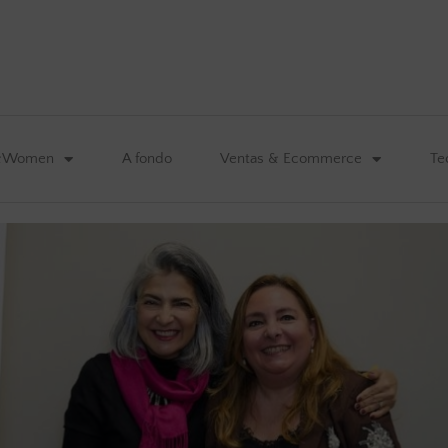
&Women
A fondo
Ventas & Ecommerce
Te