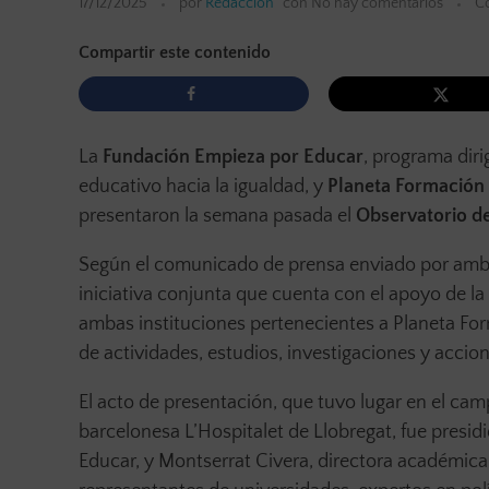
17/12/2025
por
Redacción
con
No hay comentarios
Co
Compartir este contenido
La
Fundación Empieza por Educar
, programa dir
educativo hacia la igualdad, y
Planeta Formación 
presentaron la semana pasada el
Observatorio de
Según el comunicado de prensa enviado por ambas
iniciativa conjunta que cuenta con el apoyo de la
ambas instituciones pertenecientes a Planeta Form
de actividades, estudios, investigaciones y accio
El acto de presentación, que tuvo lugar en el ca
barcelonesa L’Hospitalet de Llobregat, fue presid
Educar, y Montserrat Civera, directora académica