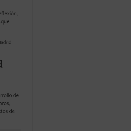
eflexión,
 «que
adrid,
d
rrollo de
oros,
ctos de