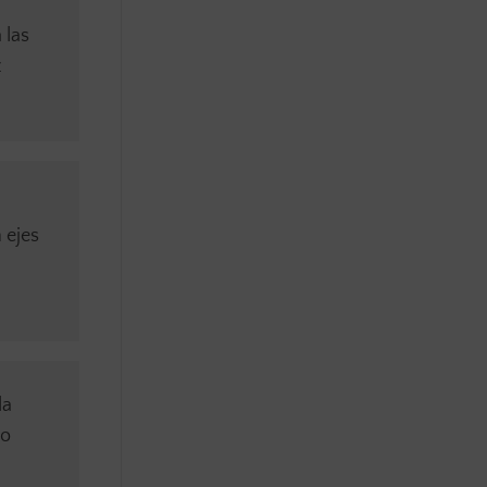
 las
z
 ejes
la
to