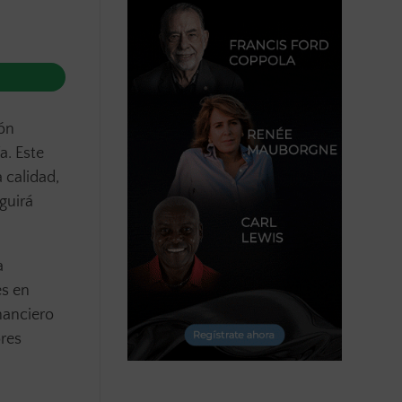
ión
a. Este
 calidad,
guirá
a
es en
nanciero
res