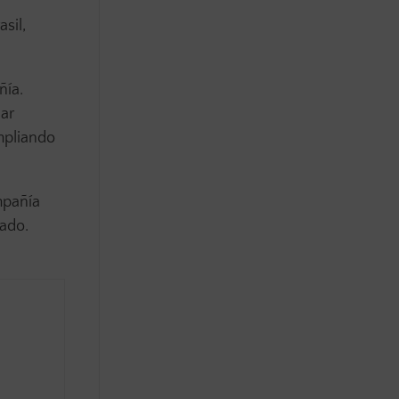
asil,
ñía.
ar
mpliando
mpañía
cado.