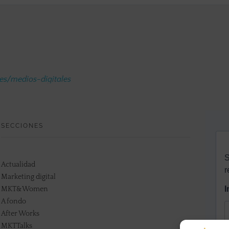
.es/medios-digitales
SECCIONES
Actualidad
Marketing digital
MKT&Women
A fondo
After Works
MKTTalks