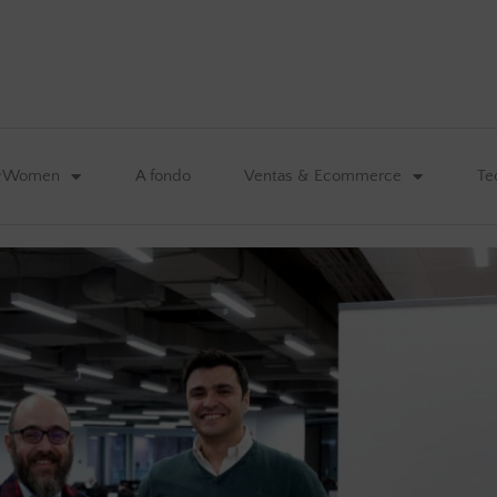
&Women
A fondo
Ventas & Ecommerce
Te