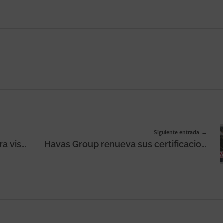
Siguiente entrada
Telefónica organiza acciones para visibilizar y normalizar la diversidad LGTB+ por el Orgullo 2022
Havas Group renueva sus certificaciones SGI para España y Portugal, incluyendo certificaciones ISO