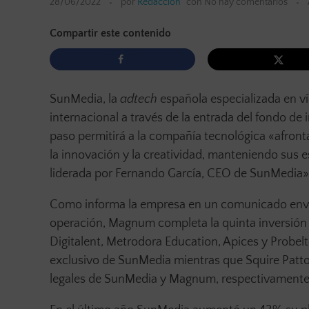
28/06/2022
por
Redacción
con
No hay comentarios
Compartir este contenido
SunMedia, la
adtech
española especializada en v
internacional a través de la entrada del fondo de
paso permitirá a la
compañía tecnológica «afrontar
la innovación y la creatividad, manteniendo sus es
liderada por Fernando García, CEO de SunMedia»
Como informa la empresa en un comunicado envia
operación, Magnum completa la quinta inversión 
Digitalent, Metrodora Education, Apices y Probel
exclusivo de SunMedia mientras que Squire Patto
legales de SunMedia y Magnum, respectivamente