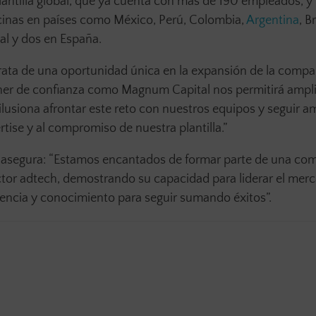
ntilla global, que ya cuenta con más de 190 empleados, y
icinas en países como México, Perú, Colombia,
Argentina
, Br
al y dos en España.
rata de una oportunidad única en la expansión de la compa
ner de confianza como Magnum Capital nos permitirá ampli
lusiona afrontar este reto con nuestros equipos y seguir a
rtise y al compromiso de nuestra plantilla.”
, asegura: “Estamos encantados de formar parte de una co
ctor adtech, demostrando su capacidad para liderar el mer
ncia y conocimiento para seguir sumando éxitos”.