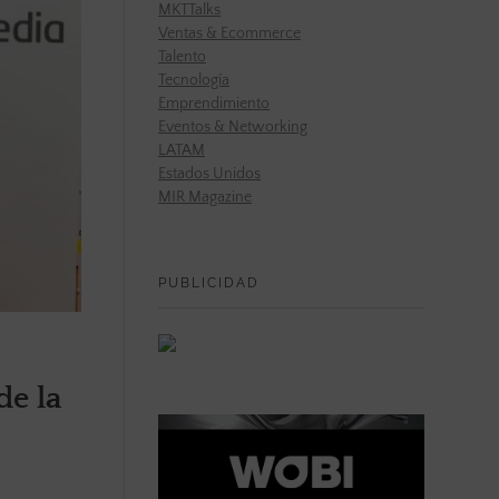
MKTTalks
Ventas & Ecommerce
Talento
Tecnología
Emprendimiento
Eventos & Networking
LATAM
Estados Unidos
MIR Magazine
PUBLICIDAD
de la