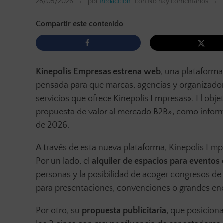
28/05/2026
por
Redacción
con
No hay comentarios
Compartir este contenido
Kinepolis Empresas estrena web
, una plataform
pensada para que marcas, agencias y organizador
servicios que ofrece Kinepolis Empresas». El obje
propuesta de valor al mercado B2B», como info
de 2026.
A través de esta nueva plataforma, Kinepolis Empre
Por un lado, el
alquiler de espacios para eventos
personas y la posibilidad de acoger congresos de
para presentaciones, convenciones o grandes enc
Por otro, su
propuesta publicitaria
, que posicion