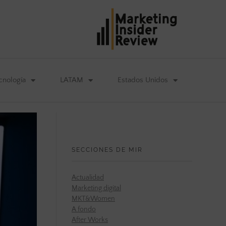
cnología
LATAM
Estados Unidos
SECCIONES DE MIR
Actualidad
Marketing digital
MKT&Women
A fondo
After Works