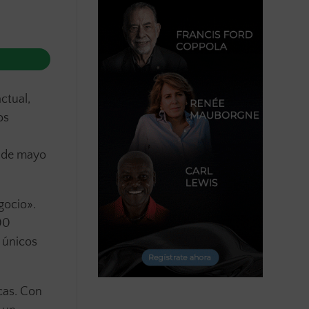
ctual,
os
8 de mayo
gocio».
00
 únicos
cas. Con