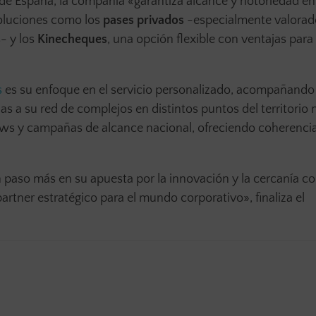
 de España, la compañía «garantiza alcance y notoriedad en
soluciones como los
pases privados
-especialmente valorad
- y los
Kinecheques
, una opción flexible con ventajas para
s
es su enfoque en el servicio personalizado, acompañando
as a su red de complejos en distintos puntos del territorio 
hows y campañas de alcance nacional, ofreciendo coherencia
paso más en su apuesta por la innovación y la cercanía co
rtner estratégico para el mundo corporativo», finaliza el