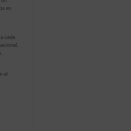
 un
os en
 a cada
nacional,
,
n el