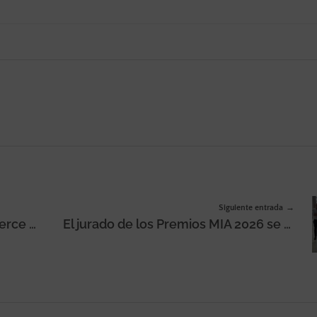
Siguiente entrada
El 74% del contenido en ecommerce ya lo genera la IA, pero casi nadie la aplica bien
El jurado de los Premios MIA 2026 se reúne para elegir a los ganadores, que se conocerán el próximo 10 de junio