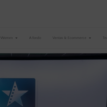
&Women
A fondo
Ventas & Ecommerce
Te