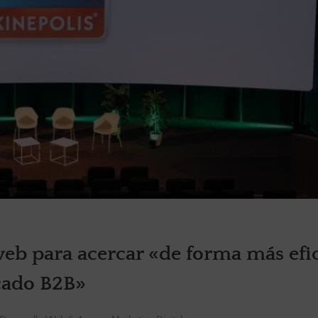
eb para acercar «de forma más efi
rcado B2B»