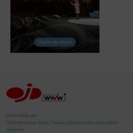
Controlado por
OJDinteractiva:
https://www.ojdinteractiva.es/medios-
digitales