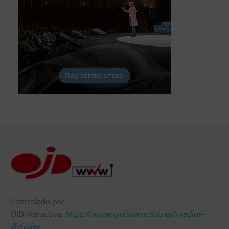
Controlado por
OJDinteractiva:
https://www.ojdinteractiva.es/medios-
digitales