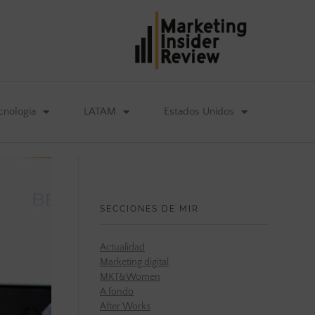
cnología
LATAM
Estados Unidos
SECCIONES DE MIR
Actualidad
Marketing digital
MKT&Women
A fondo
After Works