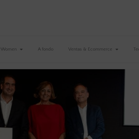
&Women
A fondo
Ventas & Ecommerce
Te