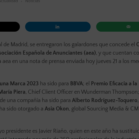
Actualidad
Noticias
al de Madrid, se entregaron los galardones que concede el
C
sociación Española de Anunciantes (aea)
, y que cuentan co
 aea en una nota de prensa enviada hoy jueves 21 a los med
de una Marca 2023
ha sido para
BBVA
; el
Premio
Eficacia a la
María Piera
, Chief Client Officer en Wunderman Thompson;
de una compañía ha sido para
Alberto Rodríguez-Toquero
 ha sido otorgado a
Asia Okon
, global Sourcing Media & CM
uyo presidente es Javier Riaño, quien en este año ha sustitui