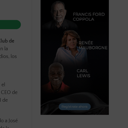
lub de
n la
ios, los
 el
, CEO de
I de
do a José