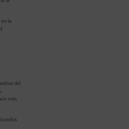
de la
.
 en la
ad
eativa del
s,
 aún más
 Jurados