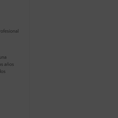
rofesional
 una
os años
dos