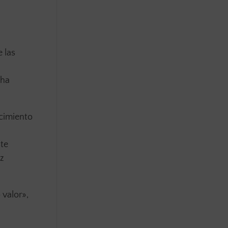
e las
 ha
ecimiento
ste
ez
 valor»,