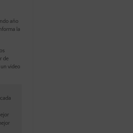
gundo año
nforma la
los
r de
 un video
 cada
ejor
mejor