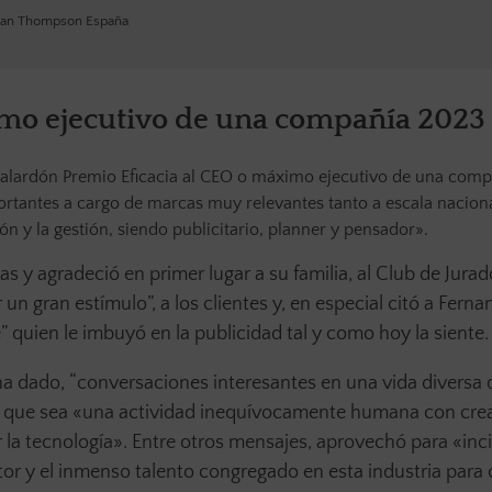
rman Thompson España
imo ejecutivo de una compañía 2023
 galardón Premio Eficacia al CEO o máximo ejecutivo de una compa
portantes a cargo de marcas muy relevantes tanto a escala nacio
ión y la gestión, siendo publicitario, planner y pensador».
as y agradeció en primer lugar a su familia, al Club de Jurad
 un gran estímulo”, a los clientes y, en especial citó a Fern
 quien le imbuyó en la publicidad tal y como hoy la siente.
ha dado, “conversaciones interesantes en una vida diversa 
do que sea «una actividad inequívocamente humana con crea
a tecnología». Entre otros mensajes, aprovechó para «inci
ector y el inmenso talento congregado en esta industria para 