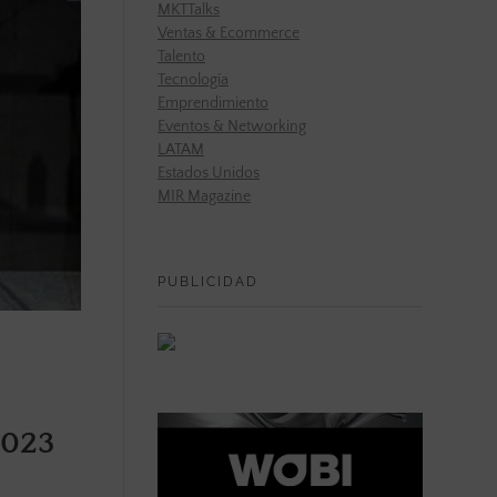
MKTTalks
Ventas & Ecommerce
Talento
Tecnología
Emprendimiento
Eventos & Networking
LATAM
Estados Unidos
MIR Magazine
PUBLICIDAD
2023