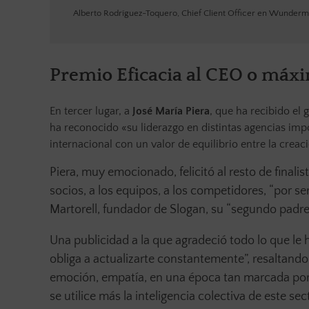
Alberto Rodríguez-Toquero, Chief Client Officer en Wunde
Premio Eficacia al CEO o máx
En tercer lugar, a
José María Piera
, que ha recibido el
ha reconocido «su liderazgo en distintas agencias im
internacional con un valor de equilibrio entre la creac
Piera, muy emocionado, felicitó al resto de finalist
socios, a los equipos, a los competidores, “por ser
Martorell, fundador de Slogan, su “segundo padre”
Una publicidad a la que agradeció todo lo que le 
obliga a actualizarte constantemente”, resaltan
emoción, empatía, en una época tan marcada por l
se utilice más la inteligencia colectiva de este s