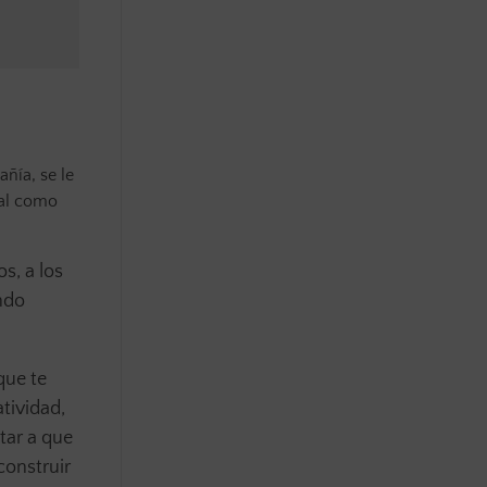
ñía, se le
nal como
os, a los
ando
que te
tividad,
tar a que
construir