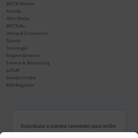
MKT&Women
A fondo
After Works
MKTTalks
Ventas & Ecommerce
Talento
Tecnología
Emprendimiento
Eventos & Networking
LATAM
Estados Unidos
MIR Magazine