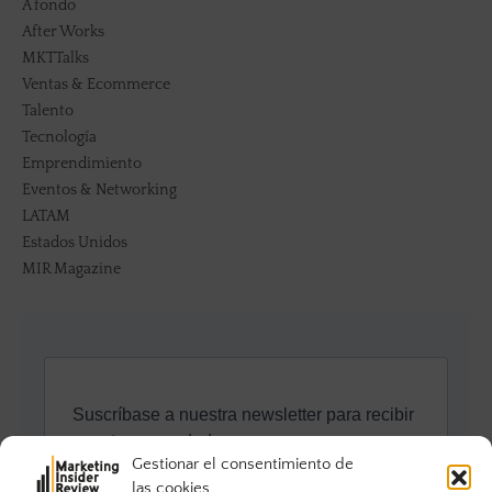
A fondo
After Works
MKTTalks
Ventas & Ecommerce
Talento
Tecnología
Emprendimiento
Eventos & Networking
LATAM
Estados Unidos
MIR Magazine
Gestionar el consentimiento de
las cookies