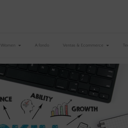
&Women
A fondo
Ventas & Ecommerce
Te