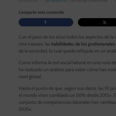
07/09/2022
por
Redacción
con
No hay comentarios
Compartir este contenido
Con el paso de los años todos los aspectos de la
otra manera, las
habilidades de los profesionales
de la sociedad, lo cual queda reflejado en un análi
Como informa la red social laboral en una nota d
ha realizado un análisis para saber cómo han ev
nivel global.
Hasta el punto de que, según sus datos, las 10 pr
el mundo «han cambiado un 50% desde 2015». En 
conjunto de competencias laborales han cambia
2025».