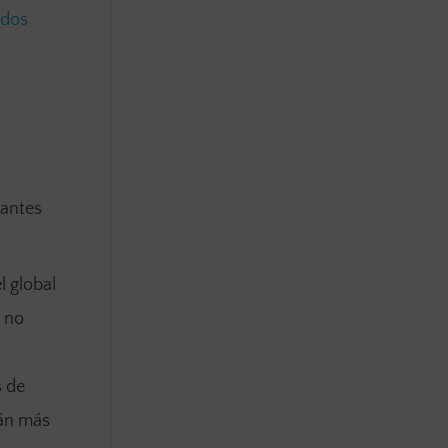
ados
tantes
l global
5 no
s de
tán más