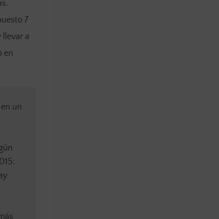
as.
puesto 7
 llevar a
o en
 en un
egún
015:
ay
 más