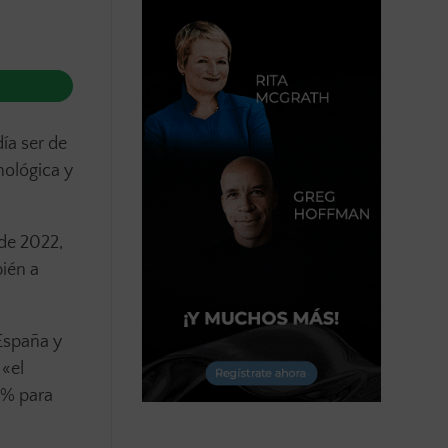
ía ser de
nológica y
 de 2022,
ién a
 España y
«el
1% para