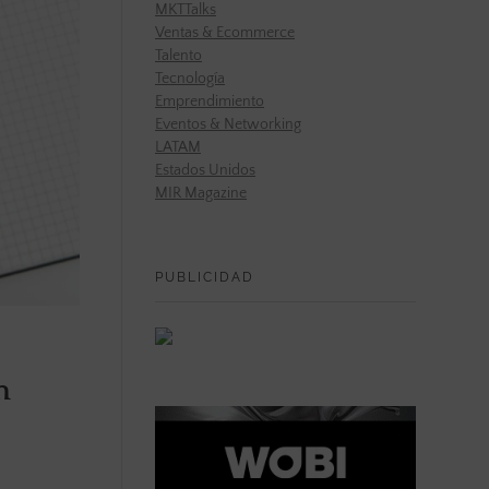
MKTTalks
Ventas & Ecommerce
Talento
Tecnología
Emprendimiento
Eventos & Networking
LATAM
Estados Unidos
MIR Magazine
PUBLICIDAD
n