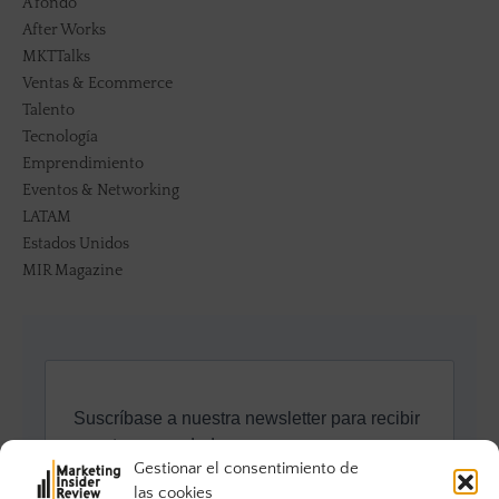
A fondo
After Works
MKTTalks
Ventas & Ecommerce
Talento
Tecnología
Emprendimiento
Eventos & Networking
LATAM
Estados Unidos
MIR Magazine
Gestionar el consentimiento de
las cookies