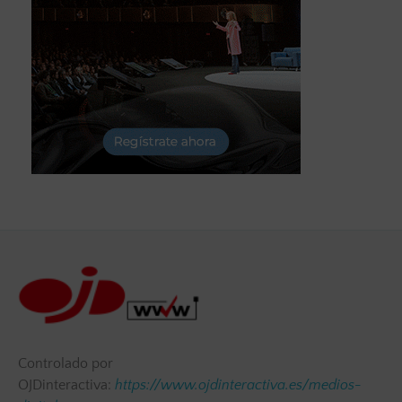
Controlado por
OJDinteractiva:
https://www.ojdinteractiva.es/medios-