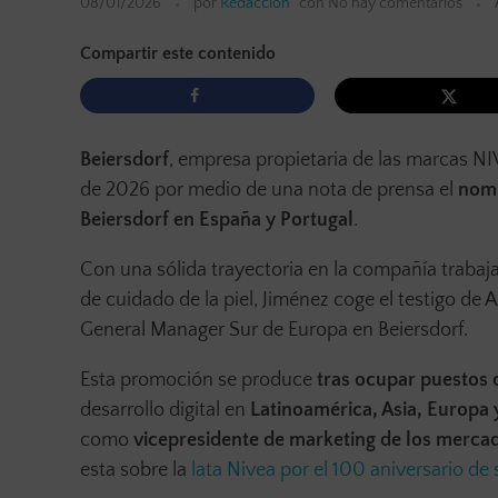
08/01/2026
por
Redacción
con
No hay comentarios
Compartir este contenido
Beiersdorf
, empresa propietaria de las marcas NI
de 2026 por medio de una nota de prensa el
nomb
Beiersdorf en España y Portugal
.
Con una sólida trayectoria en la compañía traba
de cuidado de la piel, Jiménez coge el testigo d
General Manager Sur de Europa en Beiersdorf.
Esta promoción se produce
tras ocupar puestos 
desarrollo digital en
Latinoamérica, Asia, Europa 
como
vicepresidente de marketing de los merc
esta sobre la
lata Nivea por el 100 aniversario de 