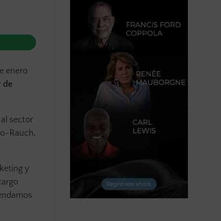
de enero
 de
al sector
ano-Rauch,
keting y
cargo
mendamos