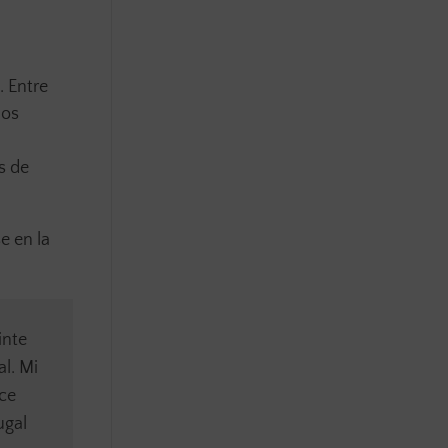
. Entre
los
s de
e en la
inte
l. Mi
rce
ugal