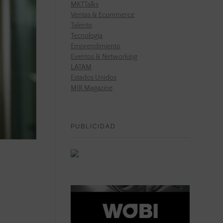
MKTTalks
Ventas & Ecommerce
Talento
Tecnología
Emprendimiento
Eventos & Networking
LATAM
Estados Unidos
MIR Magazine
PUBLICIDAD