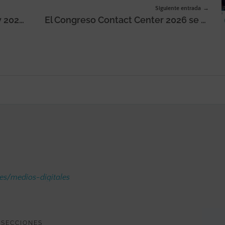
Siguiente entrada
Garden Pizza celebra Veganuary 2026 lanzando dos nuevos Pizza-Dogs veganos junto a Heura
El Congreso Contact Center 2026 se celebrará el 26 de febrero para mostrar cómo «comprender y anticipar los cambios de un entorno en constante evolución»
.es/medios-digitales
SECCIONES