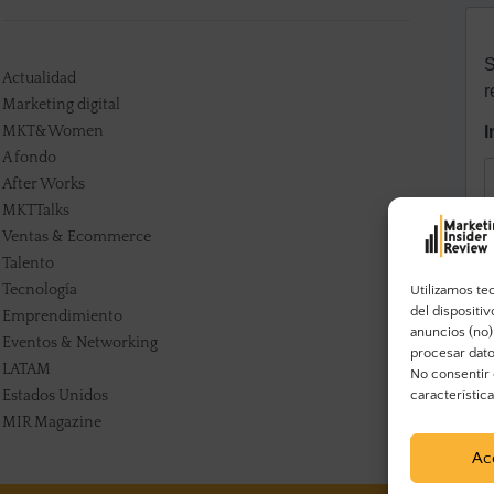
Actualidad
Marketing digital
MKT&Women
A fondo
After Works
MKTTalks
Ventas & Ecommerce
Talento
Tecnología
Utilizamos te
del dispositi
Emprendimiento
anuncios (no)
Eventos & Networking
procesar dato
LATAM
No consentir 
característic
Estados Unidos
MIR Magazine
Ac