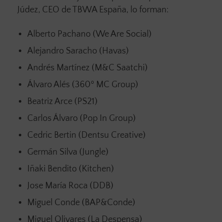
Júdez, CEO de TBWA España, lo forman:
Alberto Pachano (We Are Social)
Alejandro Saracho (Havas)
Andrés Martínez (M&C Saatchi)
Álvaro Alés (360º MC Group)
Beatriz Arce (PS21)
Carlos Álvaro (Pop In Group)
Cedric Bertin (Dentsu Creative)
Germán Silva (Jungle)
Iñaki Bendito (Kitchen)
Jose María Roca (DDB)
Miguel Conde (BAP&Conde)
Miguel Olivares (La Despensa)