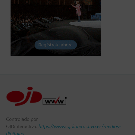
Controlado por
OJDinteractiva:
https://www.ojdinteractiva.es/medios-
digitales