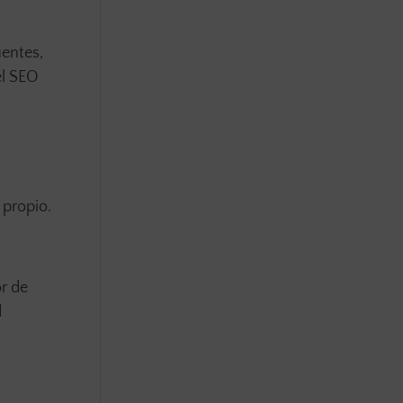
uentes,
el SEO
 propio.
r de
d