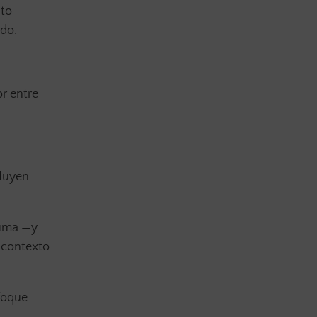
nto
ado.
r entre
fluyen
suma —y
l contexto
nfoque