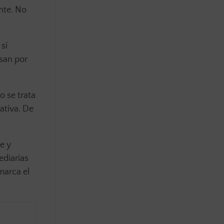
nte. No
 sí
asan por
o se trata
ativa. De
e y
ediarias
marca el