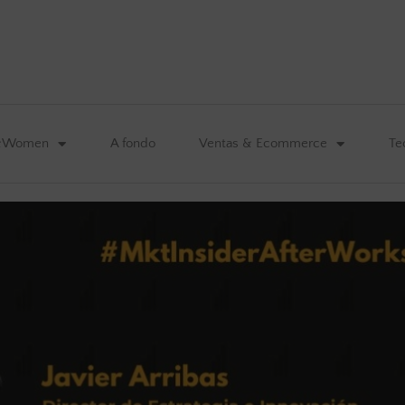
&Women
A fondo
Ventas & Ecommerce
Te