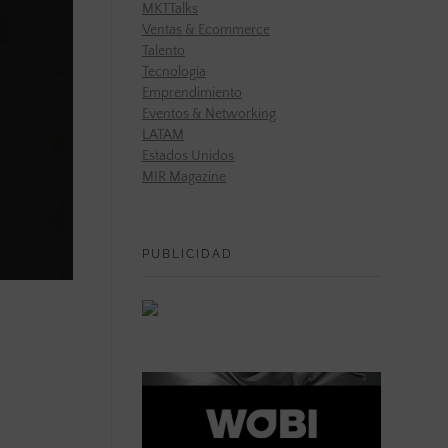
MKTTalks
Ventas & Ecommerce
Talento
Tecnología
Emprendimiento
Eventos & Networking
LATAM
Estados Unidos
MIR Magazine
PUBLICIDAD