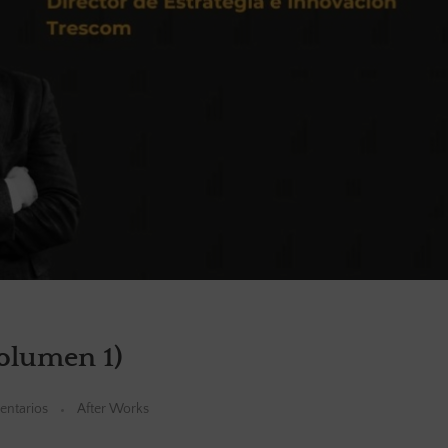
volumen 1)
entarios
After Works