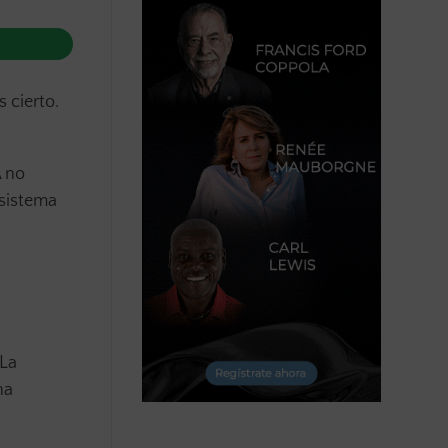
s cierto.
A no
 sistema
 La
na