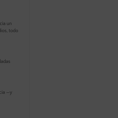
cia un
ios, todo
ladas
cia —y