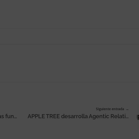
Siguiente entrada
La plataforma iVoox lanza nuevas funcionalidades basadas en IA para ayudar a «ahorrar tiempo en la publicación y gestión» de los podcasts
APPLE TREE desarrolla Agentic Relations, una metodología para auditar cómo los modelos de IA interpretan y recomiendan las marcas