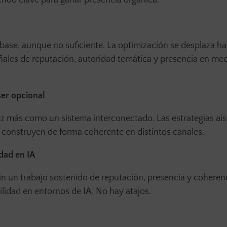
iendo clave para ganar presencia orgánica.
ase, aunque no suficiente. La optimización se desplaza ha
ales de reputación, autoridad temática y presencia en med
ser opcional
 más como un sistema interconectado. Las estrategias ais
e construyen de forma coherente en distintos canales.
idad en IA
in un trabajo sostenido de reputación, presencia y coheren
ibilidad en entornos de IA. No hay atajos.