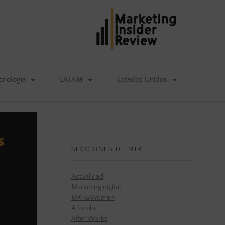
cnología
LATAM
Estados Unidos
SECCIONES DE MIR
Actualidad
Marketing digital
MKT&Women
A fondo
After Works