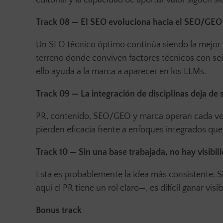
editorial y la capacidad de aportar valor siguen s
Track 08 — El SEO evoluciona hacia el SEO/GEO
Un SEO técnico óptimo continúa siendo la mejor b
terreno donde conviven factores técnicos con señ
ello ayuda a la marca a aparecer en los LLMs.
Track 09 — La integración de disciplinas deja de 
PR, contenido, SEO/GEO y marca operan cada vez
pierden eficacia frente a enfoques integrados qu
Track 10 — Sin una base trabajada, no hay visibil
Esta es probablemente la idea más consistente. S
aquí el PR tiene un rol claro—, es difícil ganar vis
Bonus track