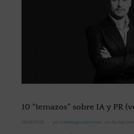
10 “temazos” sobre IA y PR (
26/06/2026
por
marketinginsiderreview
con
No hay com