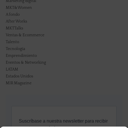
Marketing digital
MKT&Women
A fondo
After Works
MKTTalks
Ventas & Ecommerce
Talento
Tecnología
Emprendimiento
Eventos & Networking
LATAM
Estados Unidos
MIR Magazine