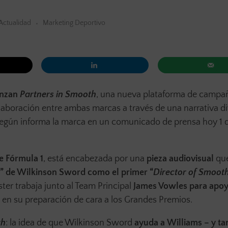
Actualidad
Marketing Deportivo
anzan
Partners in Smooth
, una nueva plataforma de campa
colaboración entre ambas marcas a través de una narrativa di
egún informa la marca en un comunicado de prensa hoy 1 d
e Fórmula 1
, está encabezada por una
pieza audiovisual
qu
” de Wilkinson Sword como el primer “
Director of Smoot
ster trabaja junto al Team Principal
James Vowles para apoy
en su preparación de cara a los Grandes Premios.
th
: la idea de que Wilkinson Sword
ayuda a
Williams – y t