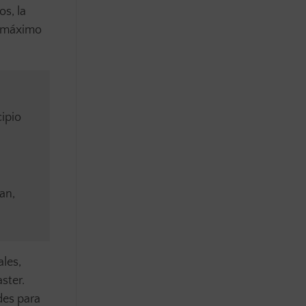
os, la
al máximo
cipio
an,
ales,
ster.
des para