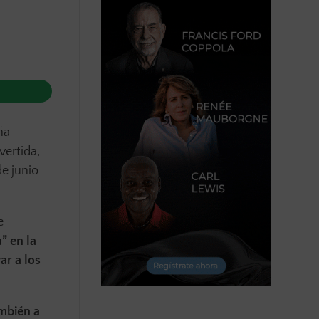
ña
vertida,
e junio
e
h
” en la
ar a los
ambién a