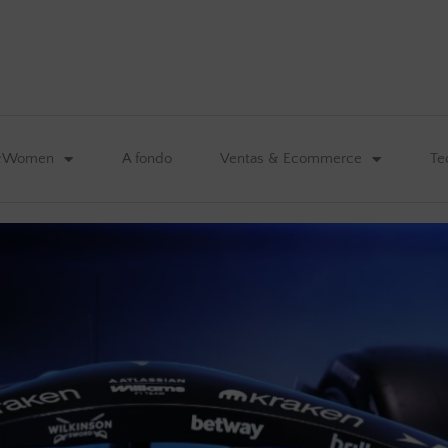
&Women
A fondo
Ventas & Ecommerce
Te