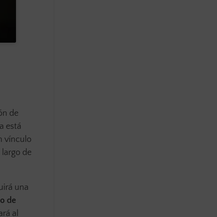
ón de
a está
n vínculo
 largo de
uirá una
o de
rá al