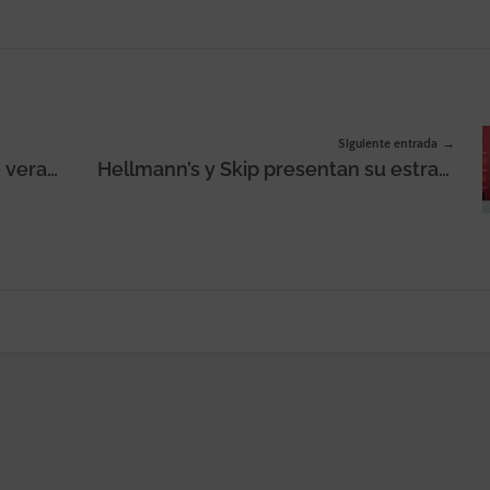
Siguiente entrada
Zalando estrena su campaña de verano 2026, ‘Nadie lleva el verano como nosotros’, para homenajear la «forma tan única en que se vive el verano en España»
Hellmann’s y Skip presentan su estrategia como patrocinadoras de la Selección Española de Fútbol en el Mundial 2026