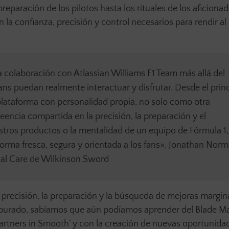
 preparación de los pilotos hasta los rituales de los aficionad
n la confianza, precisión y control necesarios para rendir 
a colaboración con Atlassian Williams F1 Team más allá del
fans puedan realmente interactuar y disfrutar. Desde el prin
lataforma con personalidad propia, no solo como otra
eencia compartida en la precisión, la preparación y el
estros productos o la mentalidad de un equipo de Fórmula 1,
orma fresca, segura y orientada a los fans». Jonathan Norm
nal Care de Wilkinson Sword
 precisión, la preparación y la búsqueda de mejoras margin
 apurado, sabíamos que aún podíamos aprender del Blade Ma
rtners in Smooth’ y con la creación de nuevas oportunida