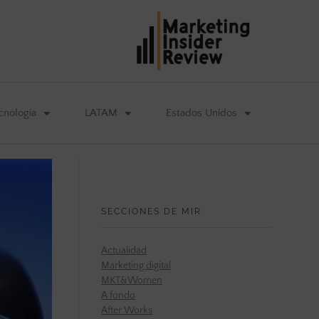
cnología
LATAM
Estados Unidos
SECCIONES DE MIR
Actualidad
Marketing digital
MKT&Women
A fondo
After Works