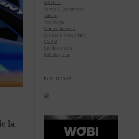
MKTTalks
Ventas & Ecommerce
Talento
Tecnología
Emprendimiento
Eventos & Networking
LATAM
Estados Unidos
MIR Magazine
PUBLICIDAD
e la