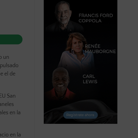
o un
mpulsado
e el de
CEU San
aneles
les en la
cio en la