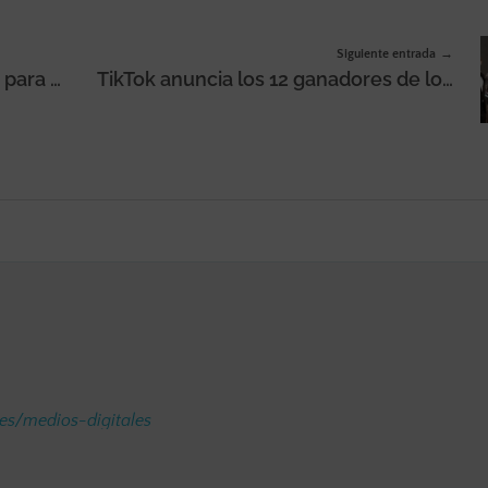
Siguiente entrada
ESIC University y Adobe se alían para potenciar la creatividad digital y la aplicación de la IA en aprendizaje
TikTok anuncia los 12 ganadores de los TikTok Awards 2025 que «mejor han sabido hablar el lenguaje nativo de la plataforma a través de campañas»
.es/medios-digitales