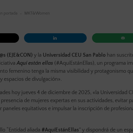
En portada
MKT&Women
er@s (EJE&CON)
y la
Universidad CEU San Pablo
han suscrit
iciativa
Aquí están ellas
(#AquíEstánEllas), un programa i
to femenino tenga la misma visibilidad y protagonismo qu
y espacios de divulgación».
ades hoy jueves 4 de diciembre de 2025, «la Universidad 
resencia de mujeres expertas en sus actividades, evitar p
neles equitativos e impulsar la inscripción de profesiona
ello “Entidad aliada
#AquíEstánEllas
” y dispondrá de un espa