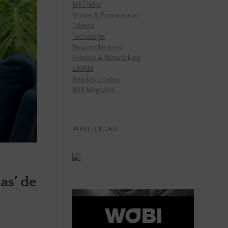
MKTTalks
Ventas & Ecommerce
Talento
Tecnología
Emprendimiento
Eventos & Networking
LATAM
Estados Unidos
MIR Magazine
PUBLICIDAD
as’ de