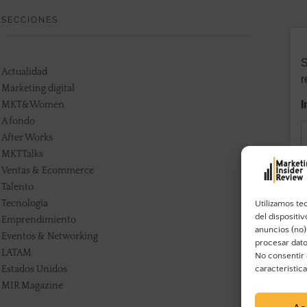
SECCIONES
Actualidad
Marketing digital
MKT&Women
A fondo
After Works
MKTTalks
Ventas & Ecommerce
Talento
Tecnología
Utilizamos te
del dispositi
Emprendimiento
anuncios (no)
Eventos & Networking
procesar dato
LATAM
No consentir 
Estados Unidos
característic
MIR Magazine