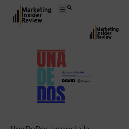
UnaDeDos anuncia la