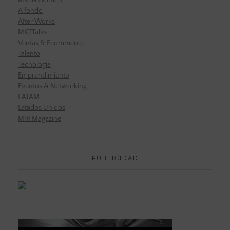
MKT&Women
A fondo
After Works
MKTTalks
Ventas & Ecommerce
Talento
Tecnología
Emprendimiento
Eventos & Networking
LATAM
Estados Unidos
MIR Magazine
PUBLICIDAD