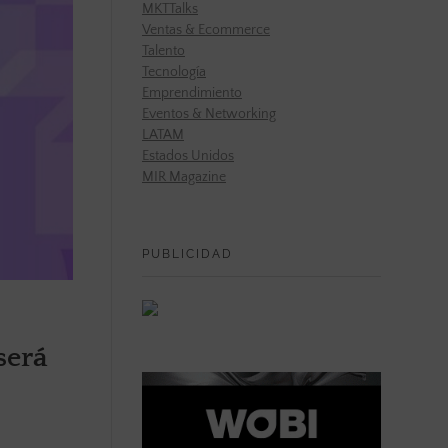
MKTTalks
Ventas & Ecommerce
Talento
Tecnología
Emprendimiento
Eventos & Networking
LATAM
Estados Unidos
MIR Magazine
PUBLICIDAD
será