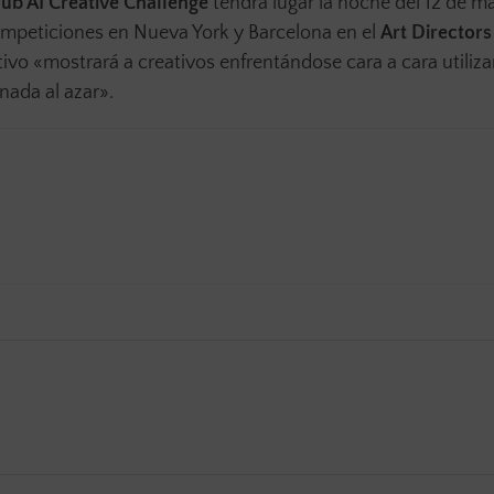
ub AI Creative Challenge
tendrá lugar la noche del 12 de m
ompeticiones en Nueva York y Barcelona en el
Art Directors
ivo «mostrará a creativos enfrentándose cara a cara utiliza
nada al azar».