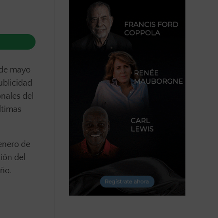
5 de mayo
ublicidad
onales del
ltimas
enero de
ión del
eño.