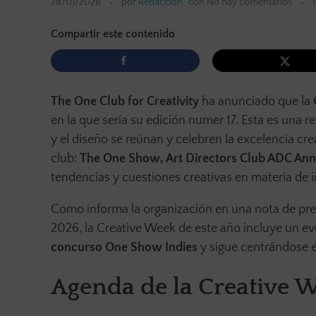
28/01/2026
por
Redacción
con
No hay comentarios
Compartir este contenido
The One Club for Creativity
ha anunciado que la
en la que sería su edición numer 17. Esta es una r
y el diseño se reúnan y celebren la excelencia cre
club:
The One Show, Art Directors Club ADC An
tendencias y cuestiones creativas en materia de int
Como informa la organización en una nota de pre
2026, la Creative Week de este año incluye un ev
concurso One Show Indies
y sigue centrándose en 
Agenda de la Creative 