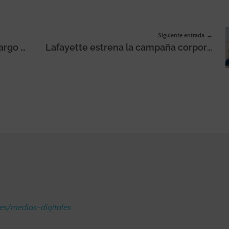
Siguiente entrada
Samsung Ads nombra a Cris Amargo nueva Head de Agencias y Nuevos Negocios de Latinoamérica
Lafayette estrena la campaña corporativa 2026 en Colombiatex para reflejar la evolución de su marca y su identidad creativa
.es/medios-digitales