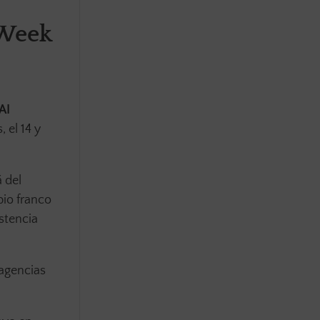
 Week
AI
 el 14 y
 del
bio franco
stencia
 agencias