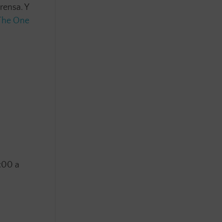
rensa. Y
The One
2:00 a