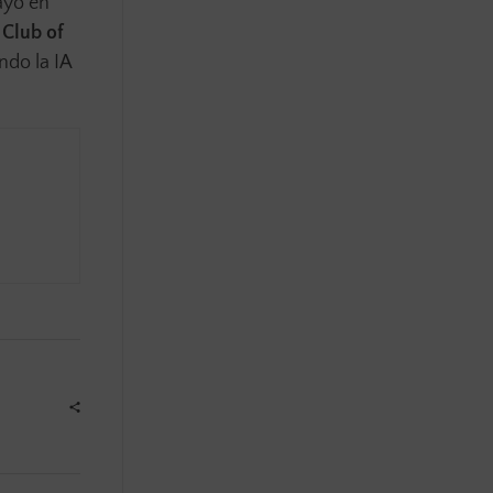
ayo en
 Club of
ndo la IA