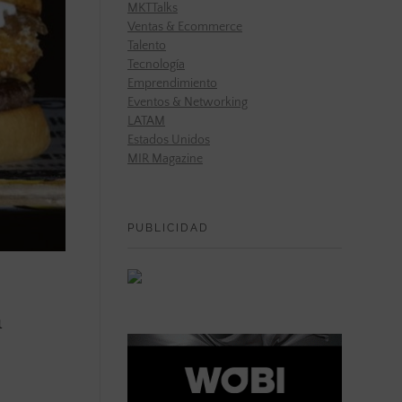
MKTTalks
Ventas & Ecommerce
Talento
Tecnología
Emprendimiento
Eventos & Networking
LATAM
Estados Unidos
MIR Magazine
PUBLICIDAD
a