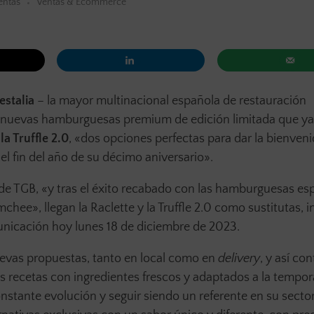
entas
Ventas & Ecommerce
estalia
– la mayor multinacional española de restauración
 nuevas hamburguesas premium de edición limitada que ya
la Truffle 2.0
, «dos opciones perfectas para dar la bienveni
el fin del año de su décimo aniversario».
de TGB, «y tras el éxito recabado con las hamburguesas es
mchee», llegan la Raclette y la Truffle 2.0 como sustitutas, 
nicación hoy lunes 18 de diciembre de 2023.
nuevas propuestas, tanto en local como en
delivery
, y así con
 recetas con ingredientes frescos y adaptados a la tempo
onstante evolución y seguir siendo un referente en su secto