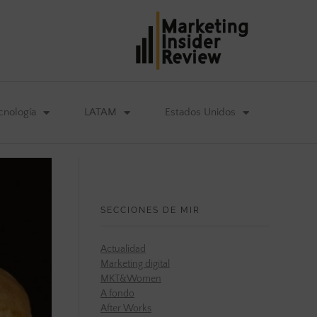
cnología
LATAM
Estados Unidos
SECCIONES DE MIR
Actualidad
Marketing digital
MKT&Women
A fondo
After Works