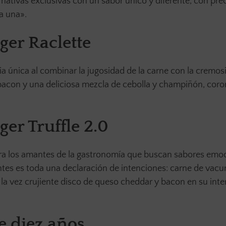
nativas exclusivas con un sabor único y diferente, con pre
a una».
ger Raclette
ia única al combinar la jugosidad de la carne con la cremos
, bacon y una deliciosa mezcla de cebolla y champiñón, cor
ger Truffle 2.0
ra
los amantes de la gastronomía que buscan sabores emo
tes es toda una declaración de intenciones: carne de vacu
la vez crujiente disco de queso cheddar y bacon en su inter
 diez años