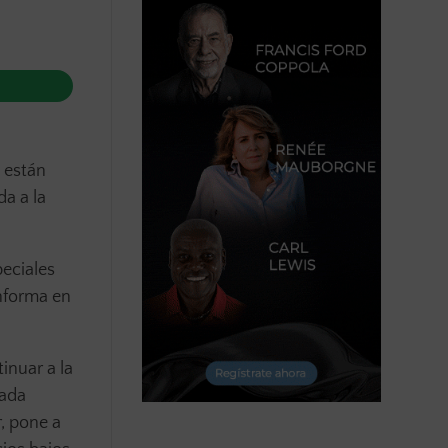
 están
da a la
peciales
informa en
tinuar a la
rada
r, pone a