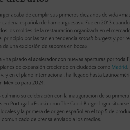
rger acaba de cumplir sus primeros diez años de vida «má
or cadena española de hamburguesas». Fue en 2013 cuando 
odos los moldes de la restauración organizada en el mercado
principio por las tan en tendencia
smash burgers
y por r
a de una explosión de sabores en boca».
rca «ha pisado el acelerador con nuevas aperturas por toda 
us planes de expansión creciendo en ciudades como
Madrid
,
s», y en el plano internacional, ha llegado hasta Latinoaméri
n México para 2024.
B
culminó su celebración con la inauguración de su primer
 en Portugal. «Es así como The Good Burger logra situarse
ocales y la primera de origen español en el top 5 de prod
 el comunicado de prensa enviado a los medios.