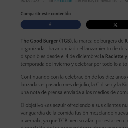
18/12/2023
por
Redacción
con
No hay comentarios
V
Compartir este contenido
The Good Burger (TGB)
, la marca de burgers de
R
organizada– ha anunciado el lanzamiento de dos
disponibles desde el 4 de diciembre:
la Raclette y 
temporada de invierno y celebrar por todo lo alto 
Continuando con la celebración de los diez años 
lanzadas el pasado mes de julio, la Coliseo y la Ki
una nota de prensa enviada a los medios de comu
El objetivo «es seguir ofreciendo a sus clientes 
vanguardia de la comida fusión mezclando nuevas
invernal», ya que TGB, «en su afán por estar en c