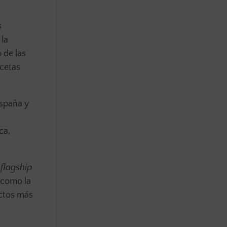
s
la
 de las
ecetas
España y
ca,
a
flagship
 como la
uctos más