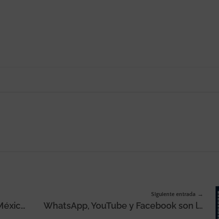
Siguiente entrada
Volkswagen Financial Services México nombra a Manuel Dávila nuevo Director General y CEO a partir del 1 de enero de 2024
WhatsApp, YouTube y Facebook son las apps más usadas por los españoles en 2023, según un estudio de Smartme Analytics