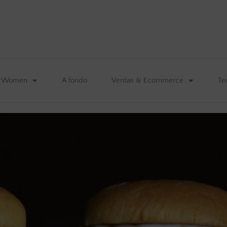
&Women
A fondo
Ventas & Ecommerce
Te