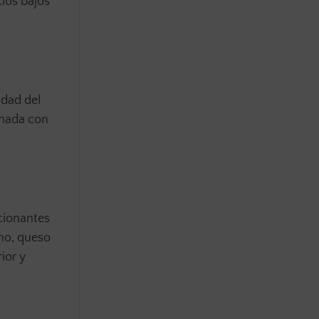
cios bajos
idad del
onada con
cionantes
no, queso
ior y