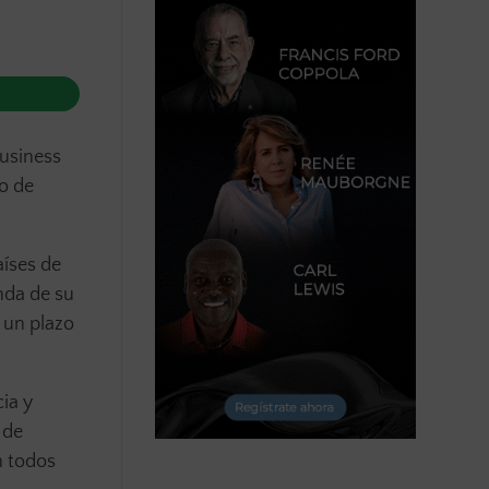
Business
vo de
aíses de
nda de su
 un plazo
ia y
 de
n todos