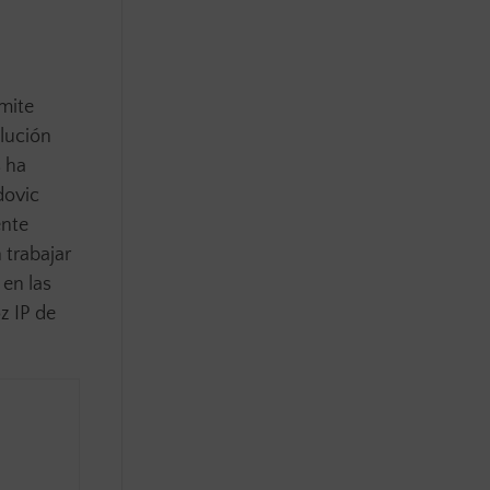
mite
olución
 ha
dovic
ente
 trabajar
 en las
z IP de