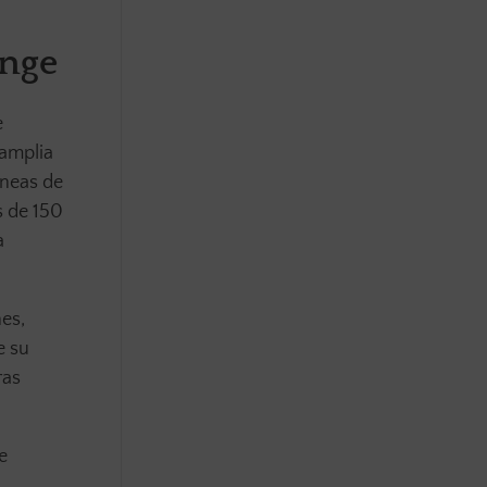
ange
e
 amplia
íneas de
s de 150
a
es,
e su
ras
e