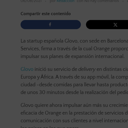
06/08/2021
por
Redacción
con
No hay comentarios
Compartir este contenido
La startup española Glovo, con sede en Barcelona
Services, firma a través de la cual Orange proporc
impulsar sus planes de expansión internacional.
Glovo
inició su servicio de
delivery
en distintas 
Europa y África. A través de su app móvil, la com
ciudad -desde comidas para llevar hasta product
de unos 30 minutos desde la realización del pedi
Glovo quiere ahora impulsar aún más su crecimient
eficacia de Orange en la prestación de servicios d
comunicación con sus clientes a nivel internacio