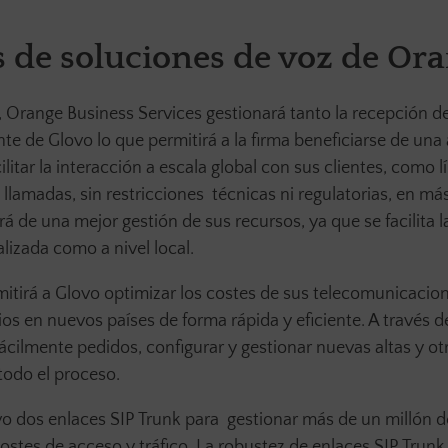
s de soluciones de voz de Or
, Orange Business Services gestionará tanto la recepción d
nte de Glovo lo que permitirá a la firma beneficiarse de una
litar la interacción a escala global con sus clientes, como l
llamadas, sin restricciones técnicas ni regulatorias, en má
rá de una mejor gestión de sus recursos, ya que se facilita l
lizada como a nivel local.
tirá a Glovo optimizar los costes de sus telecomunicacion
cios en nuevos países de forma rápida y eficiente. A través d
fácilmente pedidos, configurar y gestionar nuevas altas y ot
 todo el proceso.
 dos enlaces SIP Trunk para gestionar más de un millón d
stes de acceso y tráfico. La robustez de enlaces SIP Trunk