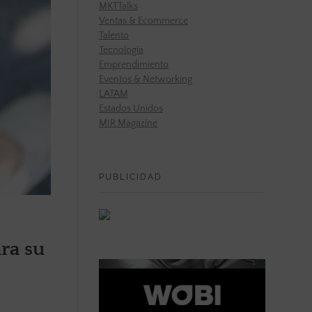
MKTTalks
Ventas & Ecommerce
Talento
Tecnología
Emprendimiento
Eventos & Networking
LATAM
Estados Unidos
MIR Magazine
PUBLICIDAD
ara su