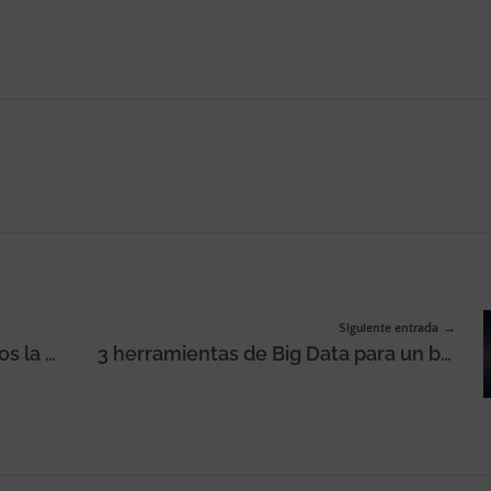
Siguiente entrada
¿Cómo prefieren los consumidores mexicanos la cerveza?
3 herramientas de Big Data para un buen análisis de información