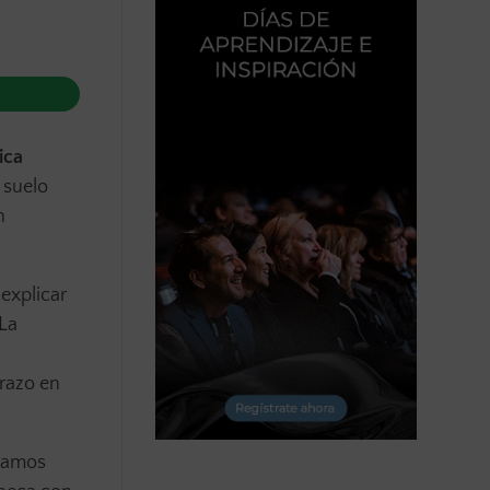
ica
 suelo
n
 explicar
 La
trazo en
ríamos