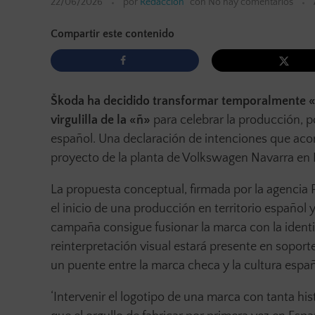
22/06/2026
por
Redacción
con
No hay comentarios
Compartir este contenido
Škoda ha decidido transformar temporalmente «s
virgulilla de la «ñ»
para celebrar la producción, p
español. Una declaración de intenciones que ac
proyecto de la planta de Volkswagen Navarra en
La propuesta conceptual, firmada por la agencia PS
el inicio de una producción en territorio español 
campaña consigue fusionar la marca con la identi
reinterpretación visual estará presente en soporte
un puente entre la marca checa y la cultura españ
‘Intervenir el logotipo de una marca con tanta hi