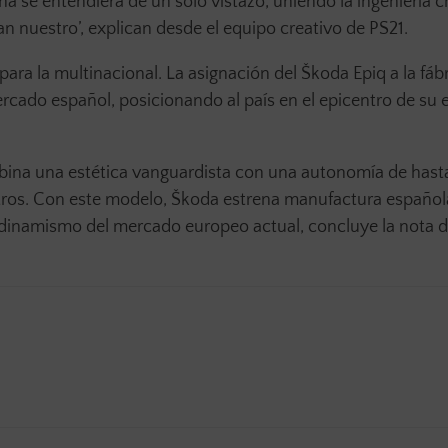
aña se entendiera de un solo vistazo, uniendo la ingeniería 
tan nuestro’, explican desde el equipo creativo de PS21.
ra la multinacional. La asignación del Škoda Epiq a la fáb
ercado español, posicionando al país en el epicentro de su e
bina una estética vanguardista con una autonomía de hast
itros. Con este modelo, Škoda estrena manufactura español
dinamismo del mercado europeo actual, concluye la nota d