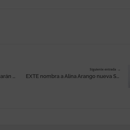
Siguiente entrada
Arena Media y Havas PR gestionarán la cuenta de medios y de RRPP de OMODA & JAECOO
EXTE nombra a Alina Arango nueva Sales Director Andean Region para liderar su estrategia comercial en Colombia, Perú, Ecuador y Bolivia