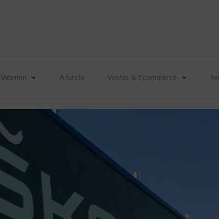
&Women
A fondo
Ventas & Ecommerce
Te