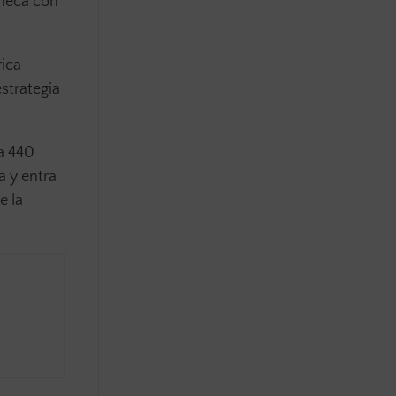
checa con
rica
strategia
a 440
a y entra
e la