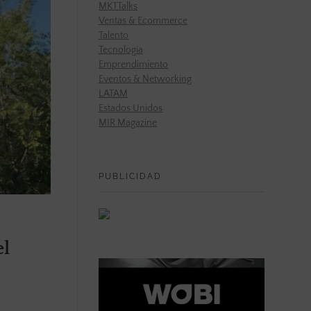
MKTTalks
Ventas & Ecommerce
Talento
Tecnología
Emprendimiento
Eventos & Networking
LATAM
Estados Unidos
MIR Magazine
PUBLICIDAD
el