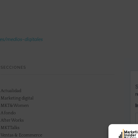
.es/medios-digitales
SECCIONES
Actualidad
Marketing digital
MKT&Women
A fondo
After Works
MKTTalks
Ventas & Ecommerce