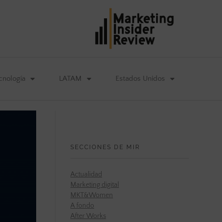
cnología
LATAM
Estados Unidos
SECCIONES DE MIR
Actualidad
Marketing digital
MKT&Women
A fondo
After Works