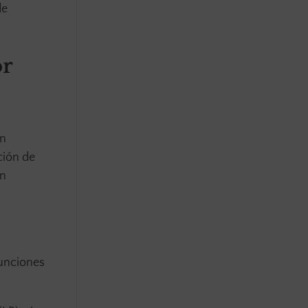
de
or
án
ción de
ón
funciones