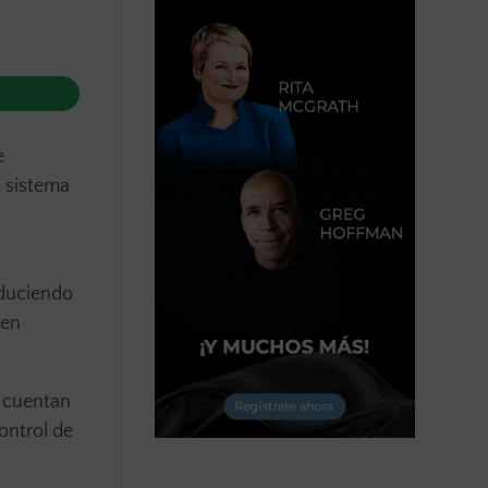
e
u sistema
oduciendo
 en
s cuentan
ontrol de