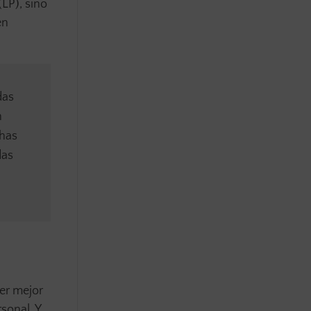
LP), sino
en
das
n
chas
das
er mejor
rsonal. Y