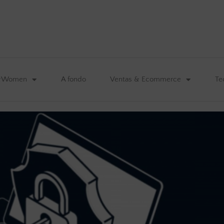
&Women
A fondo
Ventas & Ecommerce
Te