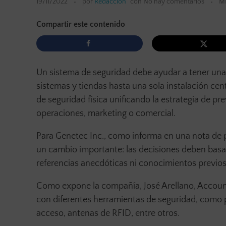
19/11/2022
por
Redacción
con
No hay comentarios
M
Compartir este contenido
Un sistema de seguridad debe ayudar a tener una
sistemas y tiendas hasta una sola instalación cent
de seguridad física unificando la estrategia de pr
operaciones, marketing o comercial.
Para Genetec Inc., como informa en una nota de 
un cambio importante: las decisiones deben basar
referencias anecdóticas ni conocimientos previos
Como expone la compañía, José Arellano, Accoun
con diferentes herramientas de seguridad, como p
acceso, antenas de RFID, entre otros.