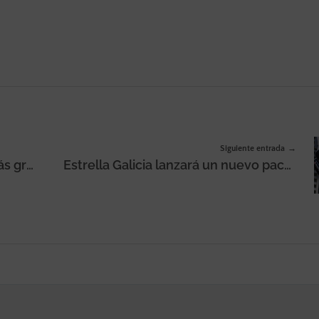
Siguiente entrada
Llega El Fin Irresistible 2022 «más grande» de Walmart Supercenter y Walmart Express en México del 11 al 21 de noviembre
Estrella Galicia lanzará un nuevo pack de latas sin embalaje: el No Pack de Estrella Galicia