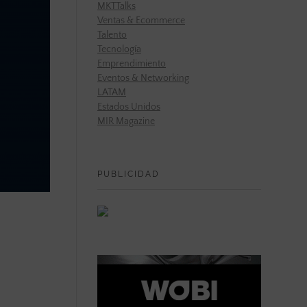
MKTTalks
Ventas & Ecommerce
Talento
Tecnología
Emprendimiento
Eventos & Networking
LATAM
Estados Unidos
MIR Magazine
PUBLICIDAD