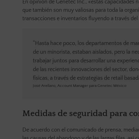
En opinión de Genetec Inc., «estas capacidades n
que también son muy valiosas para toda la organ
transacciones e inventarios fluyendo a través del
“Hasta hace poco, los departamentos de mar
de un minorista, estaban aislados, pero la ne
trabajar juntos para desarrollar una experie
de las recientes innovaciones del sector, dond
físicas, a través de estrategias de retail basa
José Arellano, Account Manager para Genetec México
Medidas de seguridad para c
De acuerdo con el comunicado de prensa, median
las causas del abandono y de las largas filas, así 