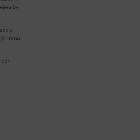
eriencias
dad» y
 ¿Y cómo
r con