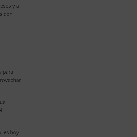
cesos y a
es con
y para
provechar
que
l
o, es hoy