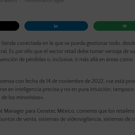
IR México
Transformación digital
 tienda conectada en la que se pueda gestionar todo, desd
ral. Es por ello que el sector retail debe tomar ventaja de s
evención de pérdidas o, inclusive, ir más allá en áreas como
prensa con fecha de 14 de noviembre de 2022, «se está pr
se en inteligencia precisa y no en pura intuición; tampoco
 de los minoristas».
t Manager para Genetec México, comenta que los retailer
untos de venta, sistemas de videovigilancia, sistemas de c