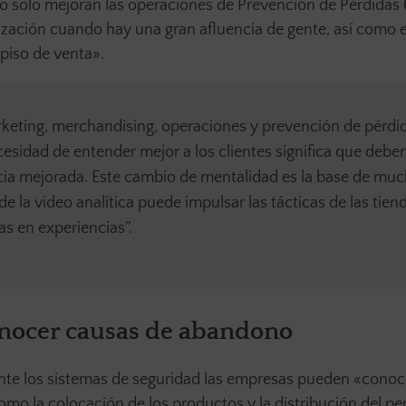
o solo mejoran las operaciones de Prevención de Pérdidas (
ización cuando hay una gran afluencia de gente, así como 
 piso de venta».
keting, merchandising, operaciones y prevención de pérdi
cesidad de entender mejor a los clientes significa que debe
ncia mejorada. Este cambio de mentalidad es la base de mu
e la video analítica puede impulsar las tácticas de las tien
das en experiencias”.
onocer causas de abandono
te los sistemas de seguridad las empresas pueden «conoc
como la colocación de los productos y la distribución del pe